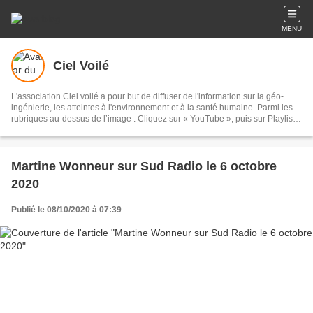
MENU
Ciel Voilé
L'association Ciel voilé a pour but de diffuser de l'information sur la géo-
ingénierie, les atteintes à l'environnement et à la santé humaine. Parmi les
rubriques au-dessus de l’image : Cliquez sur « YouTube », puis sur Playlists,
puis sur Géo-ingénierie : 135 vidéos Cliquez sur « Films » : documentaires
sur les chemtrails et la géo-ingénierie Cliquez sur « Articles scientifiques » :
sur la géo-ingénierie et les chemtrails Cliquez sur « Analyses » : eaux de
pluie, sable, lichens, poils de bêtes, sang, air, filaments
Martine Wonneur sur Sud Radio le 6 octobre
2020
Publié le 08/10/2020 à 07:39