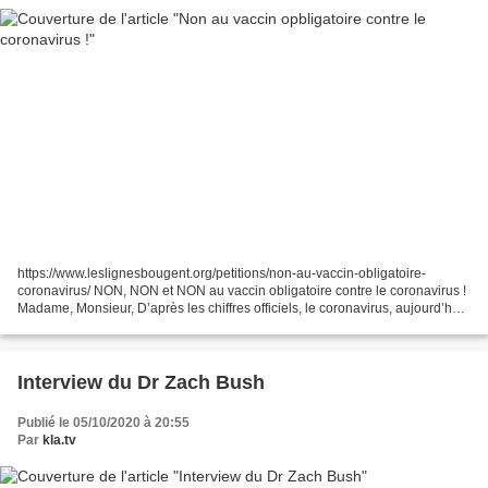
https://www.leslignesbougent.org/petitions/non-au-vaccin-obligatoire-
coronavirus/ NON, NON et NON au vaccin obligatoire contre le coronavirus !
Madame, Monsieur, D’après les chiffres officiels, le coronavirus, aujourd’hui,
« fait désormais moins de morts...
Interview du Dr Zach Bush
Publié le 05/10/2020 à 20:55
Par
kla.tv