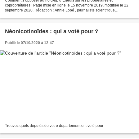
Comment s’opposer au hold-up d’Enedis sur les propriétaires et
copropriétaires ! Page mise en ligne le 15 novembre 2019, modifiée le 22
septembre 2020. Rédaction : Annie Lobé , journaliste scientifique
indépendante. Veuillez cliquer ici pour lire le Communiqué...
Néonicotinoïdes : qui a voté pour ?
Publié le 07/10/2020 à 12:47
Trouvez quels députés de votre département ont voté pour