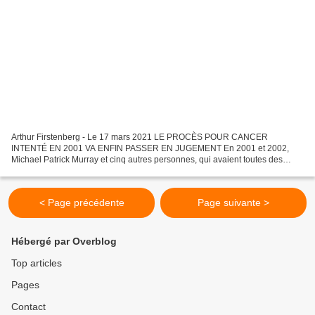
Arthur Firstenberg - Le 17 mars 2021 LE PROCÈS POUR CANCER
INTENTÉ EN 2001 VA ENFIN PASSER EN JUGEMENT En 2001 et 2002,
Michael Patrick Murray et cinq autres personnes, qui avaient toutes des
tumeurs cérébrales situées à l'endroit où elles avaient tenu...
< Page précédente
Page suivante >
Hébergé par Overblog
Top articles
Pages
Contact