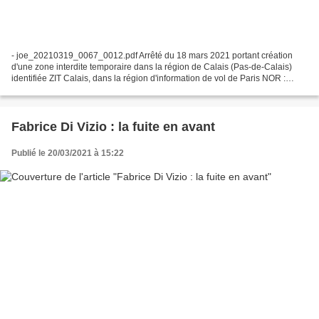
- joe_20210319_0067_0012.pdf Arrêté du 18 mars 2021 portant création
d'une zone interdite temporaire dans la région de Calais (Pas-de-Calais)
identifiée ZIT Calais, dans la région d'information de vol de Paris NOR :
ARML2108675A ELI :
https://www.legifrance.gouv.fr/eli/arrete/2021/3/18/ARML2108675A/jo/texte...
Fabrice Di Vizio : la fuite en avant
Publié le 20/03/2021 à 15:22