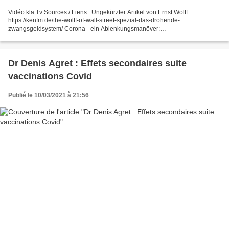
Vidéo kla.Tv Sources / Liens : Ungekürzter Artikel von Ernst Wolff:
https://kenfm.de/the-wolff-of-wall-street-spezial-das-drohende-
zwangsgeldsystem/ Corona - ein Ablenkungsmanöver:
www.rubikon.news/artikel/raubzug-im-schatten-2 Digitales
Zentralbankgeld:...
Dr Denis Agret : Effets secondaires suite
vaccinations Covid
Publié le 10/03/2021 à 21:56