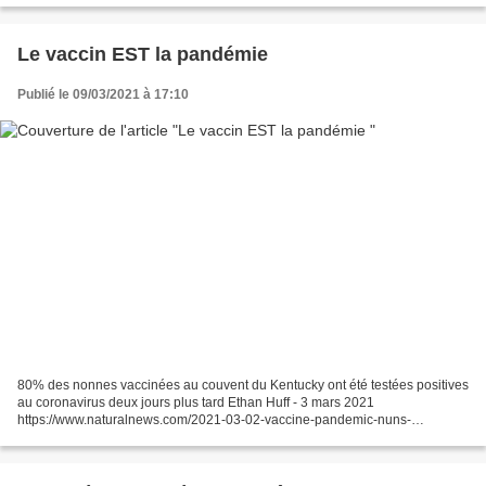
Le vaccin EST la pandémie
Publié le 09/03/2021 à 17:10
80% des nonnes vaccinées au couvent du Kentucky ont été testées positives
au coronavirus deux jours plus tard Ethan Huff - 3 mars 2021
https://www.naturalnews.com/2021-03-02-vaccine-pandemic-nuns-
vaccinated-convent-tested-positive.html (Natural News)...