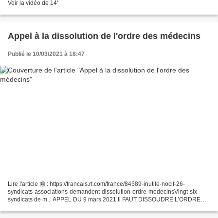
Voir la vidéo de 14'
Appel à la dissolution de l'ordre des médecins
Publié le 10/03/2021 à 18:47
Lire l'article 📰 : https://francais.rt.com/france/84589-inutile-nocif-26-
syndicats-associations-demandent-dissolution-ordre-medecinsVingt-six
syndicats de m... APPEL DU 9 mars 2021 Il FAUT DISSOUDRE L’ORDRE
DES MEDECINS Après le rapport accablant de la...