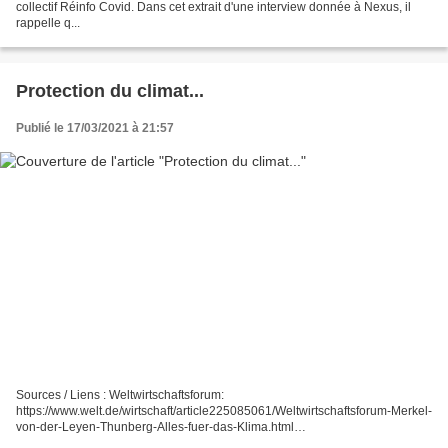
collectif Réinfo Covid. Dans cet extrait d'une interview donnée à Nexus, il
rappelle q...
Protection du climat...
Publié le 17/03/2021 à 21:57
Sources / Liens : Weltwirtschaftsforum:
https://www.welt.de/wirtschaft/article225085061/Weltwirtschaftsforum-Merkel-
von-der-Leyen-Thunberg-Alles-fuer-das-Klima.html
https://www.welt.de/politik/ausland/plus222458360/Wiederaufbaufonds-