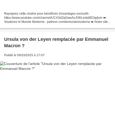
Rejoignez cette chaîne pour bénéficier d'avantages exclusifs :
https://www.youtube.com/channel/UCA3dZqGawAvJO6Lexbj8EGg/join ➡️
Soutenez le Monde Moderne : patreon.com/lemondemoderne ➡️ Notre site
web : lemondemoderne.media ➡️ Sur X : @leMondeModerne...
Ursula von der Leyen remplacée par Emmanuel
Macron ?
Publié le 09/10/2025 à 17:07