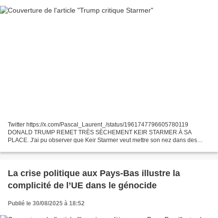
Twitter https://x.com/Pascal_Laurent_/status/1961747796605780119
DONALD TRUMP REMET TRÈS SÈCHEMENT KEIR STARMER À SA
PLACE. J'ai pu observer que Keir Starmer veut mettre son nez dans des
affaires qui ne le regardent pas, il veut s'immiscer dans la situation...
La crise politique aux Pays-Bas illustre la
complicité de l’UE dans le génocide
Publié le 30/08/2025 à 18:52