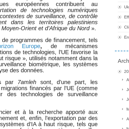
ques européennes contribuent au
Uk
rtation de technologies numériques
contextes de surveillance, de contrôle
Ef
t dans les territoires palestiniens
Cl
 Moyen-Orient et d’Afrique du Nord
».
En
is de programmes de financement, tels
orizon Europe
,
de mécanismes
tions de technologies, l’UE favorise la
t risque », utilisés notamment dans la
Arch
urveillance biométrique, les systèmes
alyse des données.
20
A
iés par
7amleh
sont, d’une part, les
migrations financés par l’UE (comme
J
ur des technologies de surveillance
J
M
nancier et à la recherche apporté aux
mement et, enfin, l’exportation par des
A
systèmes d’IA à haut risque, tels que
M