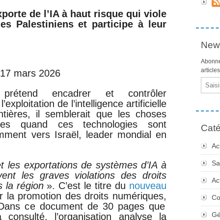
orte de l’IA à haut risque qui viole
s Palestiniens et participe à leur
News
Abonne
article
e 17 mars 2026
Email
prétend encadrer et contrôler
’exploitation de l’intelligence artificielle
ontières, il semblerait que les choses
entes quand ces technologies sont
Caté
amment vers Israël, leader mondial en
Ac
Sa
 les exportations de systèmes d’IA à
ent les graves violations des droits
Ac
s la région
». C’est le titre du
nouveau
 la promotion des droits numériques,
Co
. Dans ce document de 30 pages que
Gé
 consulté, l’organisation analyse la