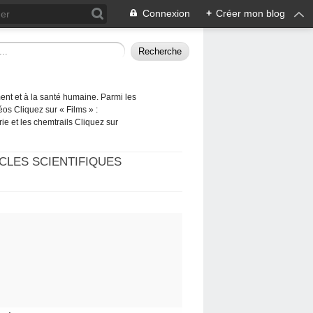
Connexion
+
Créer mon blog
ement et à la santé humaine. Parmi les
éos Cliquez sur « Films » :
rie et les chemtrails Cliquez sur
CLES SCIENTIFIQUES