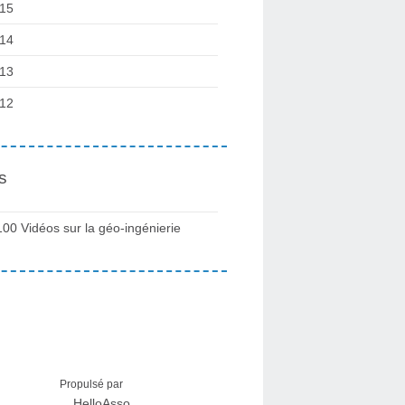
15
14
13
12
s
100 Vidéos sur la géo-ingénierie
Propulsé par
HelloAsso