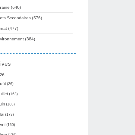
raine
(640)
fets Secondaires
(576)
imat
(477)
vironnement
(384)
ives
26
oût
(26)
uillet
(163)
uin
(168)
ai
(173)
vril
(160)
ars