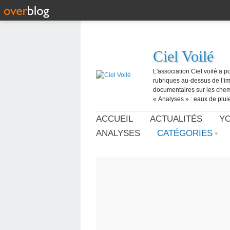
Ciel Voilé
L'association Ciel voilé a p
rubriques au-dessus de l’ima
documentaires sur les chemtr
« Analyses » : eaux de pluie,
ACCUEIL
ACTUALITÉS
Y
ANALYSES
CATÉGORIES