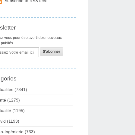
Subscribe to RSS feed
letter
z-vous pour être averti des nouveaux
s publiés.
gories
tualités
(7341)
nté
(1279)
tualité
(1195)
vid
(1193)
o-Ingénierie
(733)