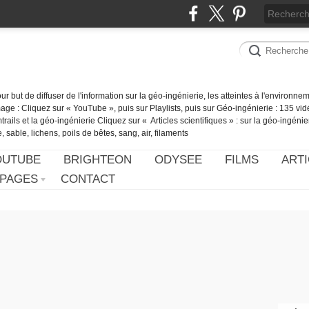
our but de diffuser de l'information sur la géo-ingénierie, les atteintes à l'environn
ge : Cliquez sur « YouTube », puis sur Playlists, puis sur Géo-ingénierie : 135 vid
ails et la géo-ingénierie Cliquez sur « Articles scientifiques » : sur la géo-ingénie
 sable, lichens, poils de bêtes, sang, air, filaments
OUTUBE
BRIGHTEON
ODYSEE
FILMS
ARTI
PAGES
CONTACT