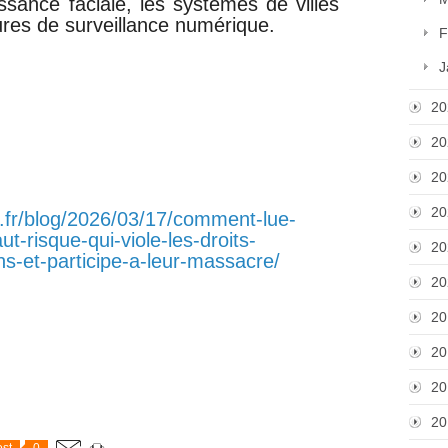
ssance faciale, les systèmes de villes
ctures de surveillance numérique.
F
J
20
20
20
20
.fr/blog/2026/03/17/comment-lue-
ut-risque-qui-viole-les-droits-
20
s-et-participe-a-leur-massacre/
20
20
20
20
20