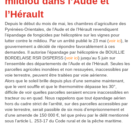
mildiou dans l’Aude et
l’Hérault
Depuis le début du mois de mai, les chambres d’agriculture des
Pyrénées-Orientales, de l’Aude et de l’Hérault revendiquent
l’épandage de fongicides par hélicoptère sur les vignes pour
lutter contre le mildiou. Par un arrêté publié le 23 mai (
voir ici
), le
gouvernement a décidé de répondre favorablement à ces
demandes. Il autorise l’épandage par hélicoptère de BOUILLIE
BORDELAISE RSR DISPERSS (
voir ici
) jusqu’au 5 juin sur
l’ensemble des départements de l’Aude et de l’Hérault. Seules les
parcelles agricoles inondées et non ressuyées, inaccessibles par
voie terrestre, peuvent être traitées par voie aérienne.
Alors que le soleil brille depuis plus d’une semaine maintenant,
que le vent souffle et que le thermomètre dépasse les 30°,
difficile de voir quelles parcelles seraient encore inaccessibles en
tracteur ou en quad. Nous rappelons que tout épandage aérien
hors du cadre strict de l’arrêté, sur des parcelles accessibles par
voie terrestre, serait passible de six mois d’emprisonnement et
d’une amende de 150 000 €, tel que prévu par le délit mentionné
sous l’article L. 253-17 du Code rural et de la pêche maritime.