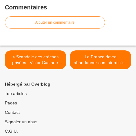
Commentaires
Ajouter un commentaire
< Scandale des crèches
La France devra
privées : Victor Castanet
abandonner son interdiction
prouve le copinage
d’appeler « steak » les
d'Aurore Bergé
produits d’origine végétale
>
Hébergé par Overblog
Top articles
Pages
Contact
Signaler un abus
C.G.U.