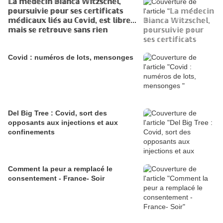
𝕃𝕒 𝕞𝕖́𝕕𝕖𝕔𝕚𝕟 𝔹𝕚𝕒𝕟𝕔𝕒 𝕎𝕚𝕥𝕫𝕤𝕔𝕙𝕖𝕝,
𝕡𝕠𝕦𝕣𝕤𝕦𝕚𝕧𝕚𝕖 𝕡𝕠𝕦𝕣 𝕤𝕖𝕤 𝕔𝕖𝕣𝕥𝕚𝕗𝕚𝕔𝕒𝕥𝕤
𝕞𝕖́𝕕𝕚𝕔𝕒𝕦𝕩 𝕝𝕚𝕖́𝕤 𝕒𝕦 ℂ𝕠𝕧𝕚𝕕, 𝕖𝕤𝕥 𝕝𝕚𝕓𝕣𝕖...
𝕞𝕒𝕚𝕤 𝕤𝕖 𝕣𝕖𝕥𝕣𝕠𝕦𝕧𝕖 𝕤𝕒𝕟𝕤 𝕣𝕚𝕖𝕟
Covid : numéros de lots, mensonges
Del Big Tree : Covid, sort des
opposants aux injections et aux
confinements
Comment la peur a remplacé le
consentement - France- Soir