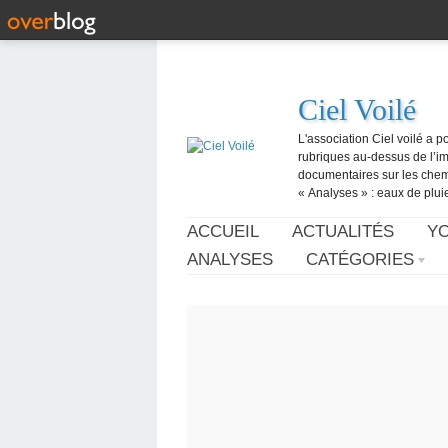
Ciel Voilé
L'association Ciel voilé a p
rubriques au-dessus de l’ima
documentaires sur les chemtr
« Analyses » : eaux de pluie,
ACCUEIL
ACTUALITÉS
Y
ANALYSES
CATÉGORIES