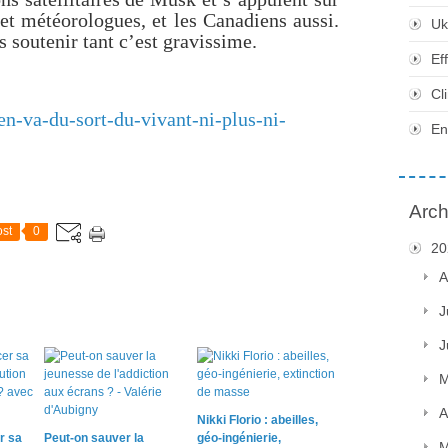
et météorologues, et les Canadiens aussi.
Uk
s soutenir tant c’est gravissime.
Ef
Cl
l-en-va-du-sort-du-vivant-ni-plus-ni-
En
Arch
st
0
20
A
J
J
M
A
Nikki Florio : abeilles,
r sa
Peut-on sauver la
géo-ingénierie,
M