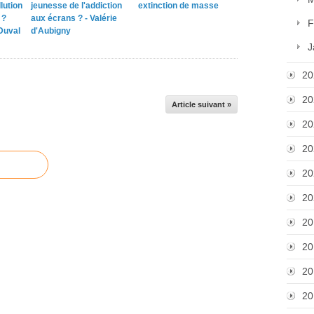
llution
jeunesse de l'addiction
extinction de masse
 ?
aux écrans ? - Valérie
F
Duval
d'Aubigny
J
20
20
Article suivant »
20
20
20
20
20
20
20
20