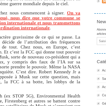
3ème guerre mondiale depuis le ciel.
 chez nous commencent à signer.
On va
liqué, nous dire que votre commune se
News
tion internationale et nous transmettons
rdination internationale
.
Abonne
article
actère gravissime de ce qui se passe. La
Email
écide de l’attribution des fréquences
de de tout. Chez nous, en Europe, c’est
n. Et c’est la FCC qui donne tout pouvoir
Musk, sorte de nouveau co-président qui a
ux, y compris des faux de l’IA sur sa
Caté
 sorte prendre le pouvoir. Même la NASA
Ac
inquiète. C’est dire. Robert Kennedy Jr a
pposée à Musk sur cette question, mais
Sa
k, la FCC à sa botte, les lobbys de la
Ac
ch (ex STOP 5G), Environmental Health
Co
, Firstenberg et autres se battent contre
Gé
ns satellitaires de Musk et s’appuient sur