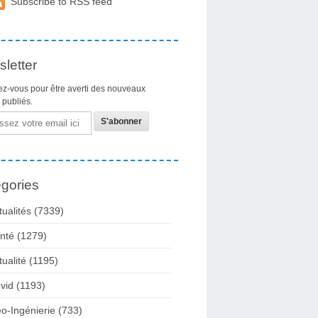
Subscribe to RSS feed
letter
z-vous pour être averti des nouveaux
s publiés.
gories
tualités
(7339)
nté
(1279)
tualité
(1195)
vid
(1193)
o-Ingénierie
(733)