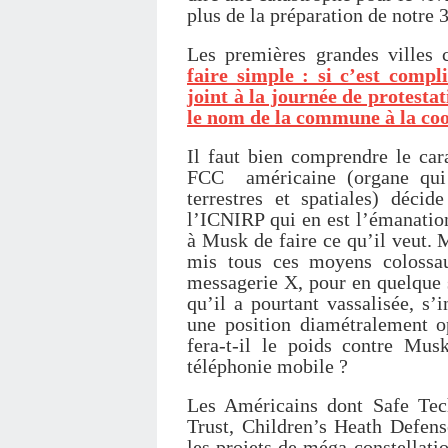
plus de la préparation de notre 
Les premières grandes villes
faire simple : si c’est comp
joint à la journée de protesta
le nom de la commune à la coo
Il faut bien comprendre le car
FCC américaine (organe qui d
terrestres et spatiales) déci
l’ICNIRP qui en est l’émanatio
à Musk de faire ce qu’il veut. 
mis tous ces moyens colossa
messagerie X, pour en quelque
qu’il a pourtant vassalisée, s’
une position diamétralement o
fera-t-il le poids contre Mus
téléphonie mobile ?
Les Américains dont Safe Te
Trust, Children’s Heath Defense
les projets de méga-constellatio