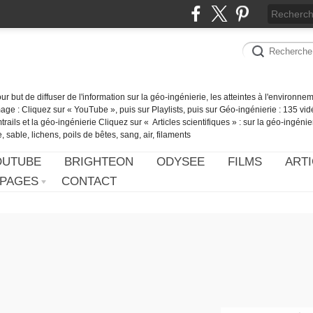
our but de diffuser de l'information sur la géo-ingénierie, les atteintes à l'environn
ge : Cliquez sur « YouTube », puis sur Playlists, puis sur Géo-ingénierie : 135 vid
ails et la géo-ingénierie Cliquez sur « Articles scientifiques » : sur la géo-ingénie
 sable, lichens, poils de bêtes, sang, air, filaments
OUTUBE
BRIGHTEON
ODYSEE
FILMS
ARTI
PAGES
CONTACT