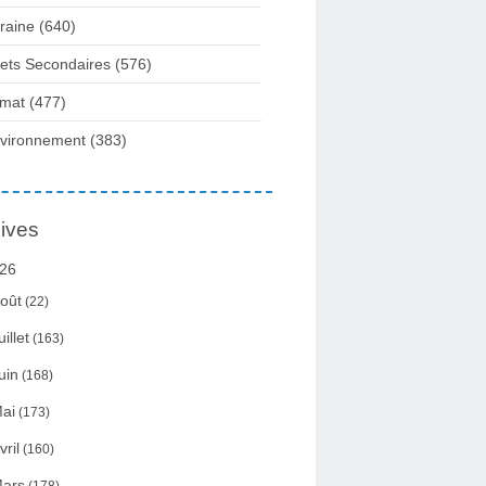
raine
(640)
fets Secondaires
(576)
imat
(477)
vironnement
(383)
ives
26
oût
(22)
uillet
(163)
uin
(168)
ai
(173)
vril
(160)
ars