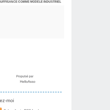
NSUFFISANCE COMME MODÈLE INDUSTRIEL
 MÉDICAL SUR LES EFFETS SECONDAIRES
Propulsé par
HelloAsso
ez-moi