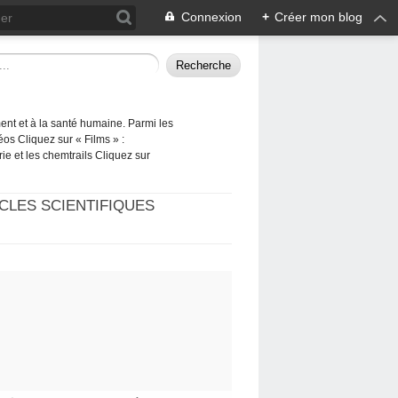
Connexion
+
Créer mon blog
ement et à la santé humaine. Parmi les
éos Cliquez sur « Films » :
rie et les chemtrails Cliquez sur
CLES SCIENTIFIQUES