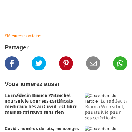
#Mesures sanitaires
Partager
Vous aimerez aussi
𝕃𝕒 𝕞𝕖́𝕕𝕖𝕔𝕚𝕟 𝔹𝕚𝕒𝕟𝕔𝕒 𝕎𝕚𝕥𝕫𝕤𝕔𝕙𝕖𝕝,
𝕡𝕠𝕦𝕣𝕤𝕦𝕚𝕧𝕚𝕖 𝕡𝕠𝕦𝕣 𝕤𝕖𝕤 𝕔𝕖𝕣𝕥𝕚𝕗𝕚𝕔𝕒𝕥𝕤
𝕞𝕖́𝕕𝕚𝕔𝕒𝕦𝕩 𝕝𝕚𝕖́𝕤 𝕒𝕦 ℂ𝕠𝕧𝕚𝕕, 𝕖𝕤𝕥 𝕝𝕚𝕓𝕣𝕖...
𝕞𝕒𝕚𝕤 𝕤𝕖 𝕣𝕖𝕥𝕣𝕠𝕦𝕧𝕖 𝕤𝕒𝕟𝕤 𝕣𝕚𝕖𝕟
Covid : numéros de lots, mensonges