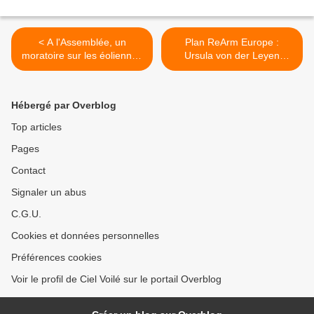
< A l'Assemblée, un
Plan ReArm Europe :
moratoire sur les éoliennes
Ursula von der Leyen
et panneaux solaires sème
justifie sa décision de
la zizanie
contourner le Parlement
européen >
Hébergé par Overblog
Top articles
Pages
Contact
Signaler un abus
C.G.U.
Cookies et données personnelles
Préférences cookies
Voir le profil de Ciel Voilé sur le portail Overblog