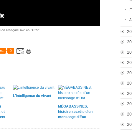
F
J
s en français sur YouTube
20
20
st
0
20
20
20
20
20
L'intelligence du vivant
20
u
MÉGABASSINES,
 et
histoire secrète d'un
20
ent
mensonge d'État
20