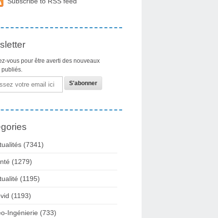
Subscribe to RSS feed
letter
z-vous pour être averti des nouveaux
s publiés.
gories
tualités
(7341)
nté
(1279)
tualité
(1195)
vid
(1193)
o-Ingénierie
(733)