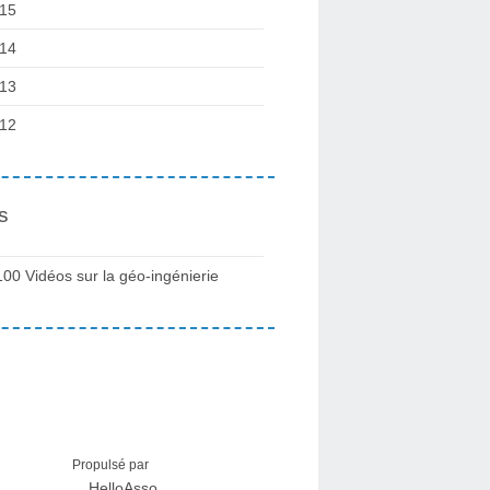
15
14
13
12
s
100 Vidéos sur la géo-ingénierie
Propulsé par
HelloAsso