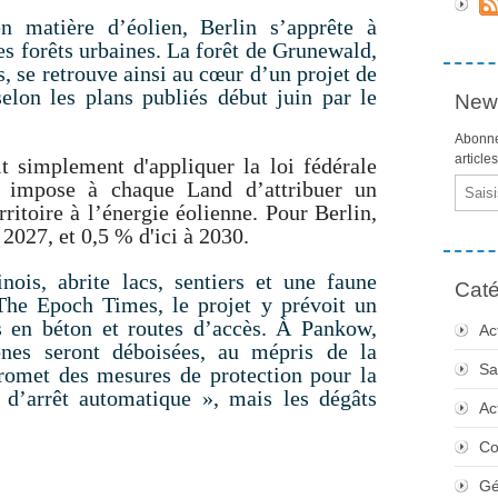
en matière d’éolien, Berlin s’apprête à
ses forêts urbaines. La forêt de Grunewald,
, se retrouve ainsi au cœur d’un projet de
selon les plans publiés début juin par le
News
Abonne
article
it simplement d'appliquer la loi fédérale
Email
 impose à chaque Land d’attribuer un
ritoire à l’énergie éolienne. Pour Berlin,
à 2027, et 0,5 % d'ici à 2030.
nois, abrite lacs, sentiers et une faune
Caté
The Epoch Times
, le projet y prévoit un
s en béton et routes d’accès. À Pankow,
Ac
nes seront déboisées, au mépris de la
Sa
promet des mesures de protection pour la
d’arrêt automatique », mais les dégâts
Ac
Co
Gé