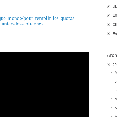
Uk
Ef
ique-monde/pour-remplir-les-quotas-
planter-des-eoliennes
Cl
En
Arch
20
A
J
J
M
A
M