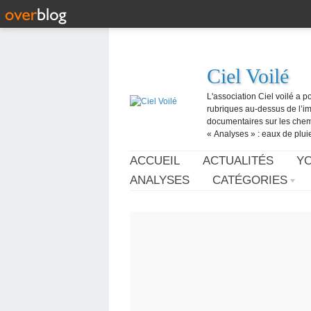
Ciel Voilé
L'association Ciel voilé a p
rubriques au-dessus de l’ima
documentaires sur les chemtr
« Analyses » : eaux de pluie,
ACCUEIL
ACTUALITÉS
Y
ANALYSES
CATÉGORIES