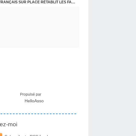
CRISE MIGRATOIRE À CEUTA : UN JEUNE FRANÇAIS SUR PLACE RÉTABLIT LES FAITS ! - RAPHAËL AYMA
Propulsé par
HelloAsso
ez-moi