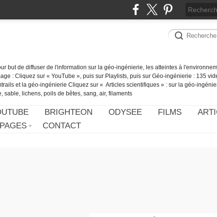
our but de diffuser de l'information sur la géo-ingénierie, les atteintes à l'environn
ge : Cliquez sur « YouTube », puis sur Playlists, puis sur Géo-ingénierie : 135 vid
ails et la géo-ingénierie Cliquez sur « Articles scientifiques » : sur la géo-ingénie
 sable, lichens, poils de bêtes, sang, air, filaments
OUTUBE
BRIGHTEON
ODYSEE
FILMS
ARTI
PAGES
CONTACT