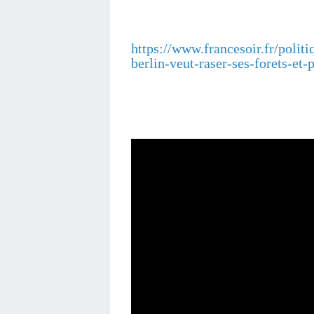
https://www.francesoir.fr/polit
berlin-veut-raser-ses-forets-et-