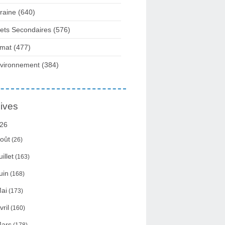
raine
(640)
fets Secondaires
(576)
imat
(477)
vironnement
(384)
ives
26
oût
(26)
uillet
(163)
uin
(168)
ai
(173)
vril
(160)
ars