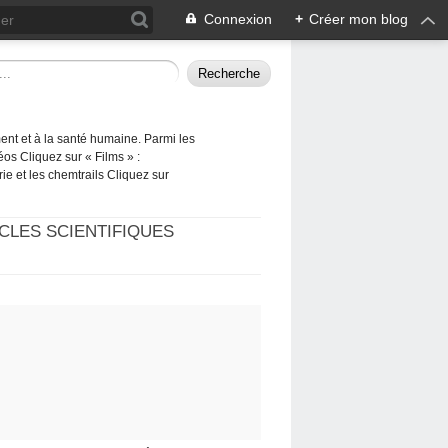
Connexion
+
Créer mon blog
ement et à la santé humaine. Parmi les
éos Cliquez sur « Films » :
rie et les chemtrails Cliquez sur
CLES SCIENTIFIQUES