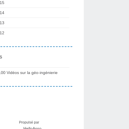
15
14
13
12
s
100 Vidéos sur la géo-ingénierie
Propulsé par
HelloAsso