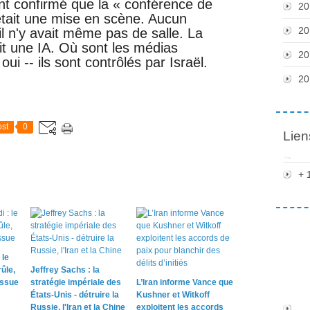
t confirmé que la « conférence de
20
tait une mise en scène. Aucun
20
 il n'y avait même pas de salle. La
tait une IA. Où sont les médias
20
ui -- ils sont contrôlés par Israël.
20
st
0
Lien
+ 
 le
ûle,
Jeffrey Sachs : la
issue
stratégie impériale des
L’Iran informe Vance que
États-Unis - détruire la
Kushner et Witkoff
Russie, l'Iran et la Chine
exploitent les accords