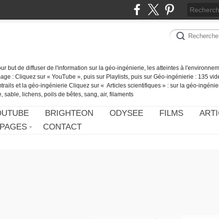
our but de diffuser de l'information sur la géo-ingénierie, les atteintes à l'environn
ge : Cliquez sur « YouTube », puis sur Playlists, puis sur Géo-ingénierie : 135 vid
ails et la géo-ingénierie Cliquez sur « Articles scientifiques » : sur la géo-ingénie
 sable, lichens, poils de bêtes, sang, air, filaments
OUTUBE
BRIGHTEON
ODYSEE
FILMS
ARTI
PAGES
CONTACT