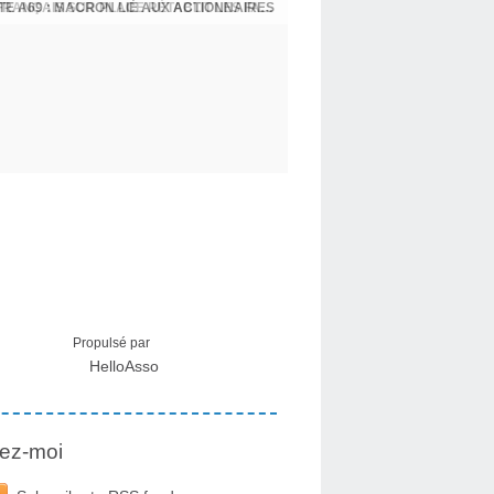
E A69 : MACRON LIÉ AUX ACTIONNAIRES
CRISE MIGRATOIRE À CEUTA : UN JEUNE FRANÇAIS SUR PLACE RÉTABLIT LES FAITS ! - RAPHAËL AYMA
Propulsé par
HelloAsso
ez-moi