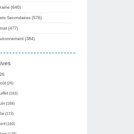
raine
(640)
fets Secondaires
(576)
imat
(477)
vironnement
(384)
ives
26
oût
(26)
uillet
(163)
uin
(168)
ai
(173)
vril
(160)
ars