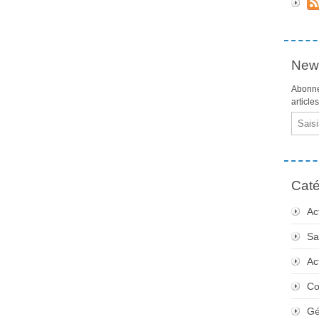
News
Abonne
article
Email
Caté
Ac
Sa
Ac
Co
Gé