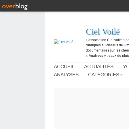
Ciel Voilé
L'association Ciel voilé a p
rubriques au-dessus de l’ima
documentaires sur les chemtr
« Analyses » : eaux de pluie,
ACCUEIL
ACTUALITÉS
Y
ANALYSES
CATÉGORIES