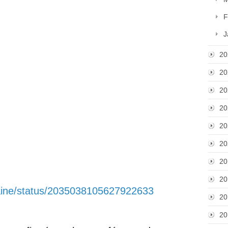
F
J
20
20
20
20
20
20
20
20
aine/status/2035038105627922633
20
20