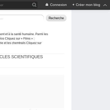
Connexion
+
Créer mon blog
ement et à la santé humaine. Parmi les
éos Cliquez sur « Films » :
rie et les chemtrails Cliquez sur
CLES SCIENTIFIQUES