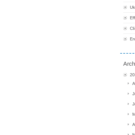
Uk
Ef
Cl
En
Arch
20
A
J
J
M
A
M