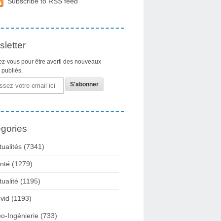
Subscribe to RSS feed
letter
z-vous pour être averti des nouveaux
s publiés.
gories
tualités
(7341)
nté
(1279)
tualité
(1195)
vid
(1193)
o-Ingénierie
(733)