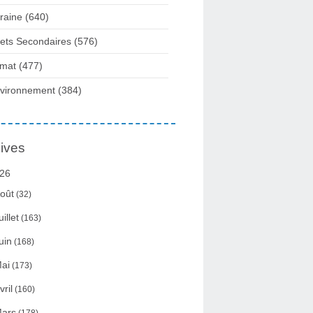
raine
(640)
fets Secondaires
(576)
imat
(477)
vironnement
(384)
ives
26
oût
(32)
uillet
(163)
uin
(168)
ai
(173)
vril
(160)
ars