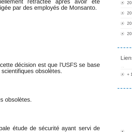
ciellement rétractée après avoir été
20
digée par des employés de Monsanto.
20
20
20
Lien
 cette décision est que l’USFS se base
scientifiques obsolètes.
+ 
s obsolètes.
pale étude de sécurité ayant servi de