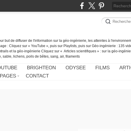
our but de diffuser de l'information sur la géo-ingénierie, les atteintes à l'environn
ge : Cliquez sur « YouTube », puis sur Playlists, puis sur Géo-ingénierie : 135 vid
ails et la géo-ingénierie Cliquez sur « Articles scientifiques » : sur la géo-ingénie
 sable, lichens, poils de bêtes, sang, air, filaments
OUTUBE
BRIGHTEON
ODYSEE
FILMS
ARTI
PAGES
CONTACT