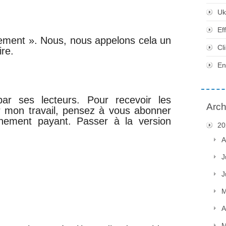
Uk
Ef
isement ». Nous, nous appelons cela un
Cl
ire.
En
ar ses lecteurs. Pour recevoir les
Arch
ir mon travail, pensez à vous abonner
nement payant. Passer à la version
20
A
J
J
M
A
M