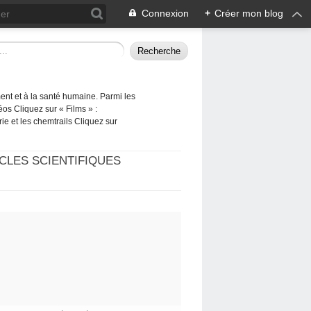
Connexion
+
Créer mon blog
ement et à la santé humaine. Parmi les
éos Cliquez sur « Films » :
rie et les chemtrails Cliquez sur
CLES SCIENTIFIQUES