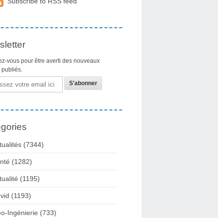
Subscribe to RSS feed
letter
z-vous pour être averti des nouveaux
s publiés.
gories
tualités
(7344)
nté
(1282)
tualité
(1195)
vid
(1193)
o-Ingénierie
(733)