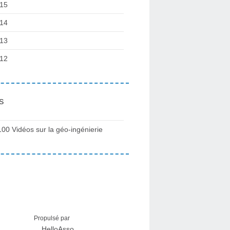
15
14
13
12
s
100 Vidéos sur la géo-ingénierie
Propulsé par
HelloAsso