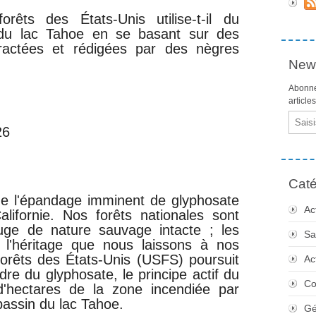
rêts des États-Unis utilise-t-il du
 du lac Tahoe en se basant sur des
tractées et rédigées par des nègres
News
Abonne
article
Email
26
Caté
de l'épandage imminent de glyphosate
Ac
alifornie. Nos forêts nationales sont
fuge de nature sauvage intacte ; les
Sa
l'héritage que nous laissons à nos
forêts des États-Unis (USFS) poursuit
Ac
re du glyphosate, le principe actif du
Co
d'hectares de la zone incendiée par
 bassin du lac Tahoe.
Gé