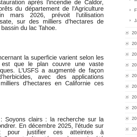
tauration après l’incendie de Caldor,
forêts du département de l’Agriculture
F
 mars 2026, prévoit l’utilisation
osate, sur des milliers d’hectares de
J
e bassin du lac Tahoe.
20
20
20
ncernant la superficie varient selon les
é est que le plan couvre une vaste
20
liques. L’USFS a augmenté de façon
20
d’herbicides, avec des applications
illiers d’hectares en Californie ces
20
20
20
: Soyons clairs : la recherche sur la
20
fondrer. En décembre 2025, l’étude sur
20
it pour justifier ces atteintes à