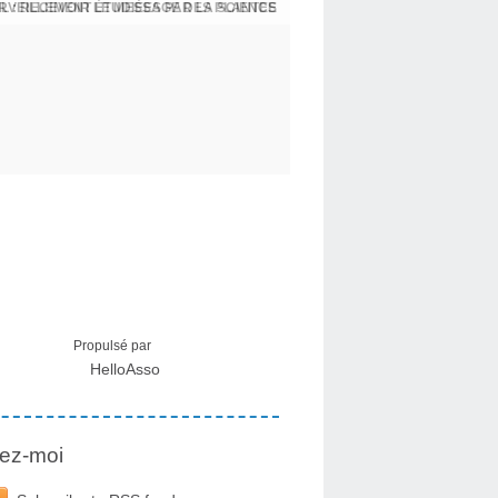
L : RECEVOIR LE MESSAGE DES PLANTES
Propulsé par
HelloAsso
ez-moi