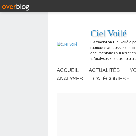
Ciel Voilé
L'association Ciel voilé a p
rubriques au-dessus de l’ima
documentaires sur les chemtr
« Analyses » : eaux de pluie,
ACCUEIL
ACTUALITÉS
Y
ANALYSES
CATÉGORIES