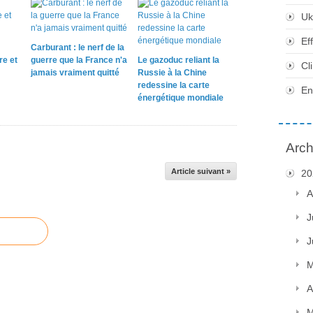
Uk
Ef
Carburant : le nerf de la
re et
guerre que la France n'a
Le gazoduc reliant la
Cl
jamais vraiment quitté
Russie à la Chine
redessine la carte
En
énergétique mondiale
Arch
Article suivant »
20
A
J
J
M
A
M