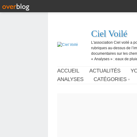
Ciel Voilé
L'association Ciel voilé a p
rubriques au-dessus de l’ima
documentaires sur les chemtr
« Analyses » : eaux de pluie,
ACCUEIL
ACTUALITÉS
Y
ANALYSES
CATÉGORIES