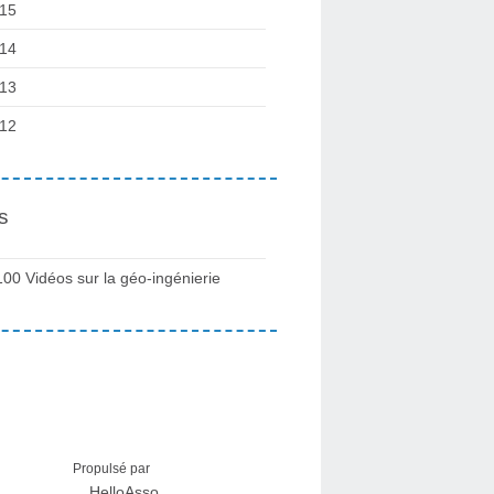
15
14
13
12
s
100 Vidéos sur la géo-ingénierie
Propulsé par
HelloAsso