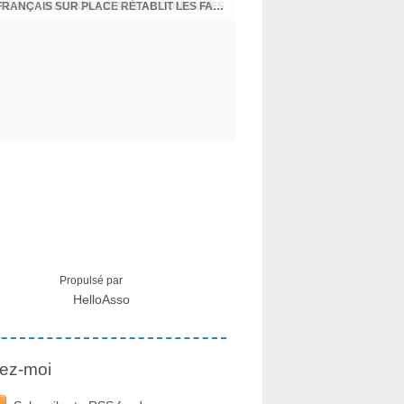
CRISE MIGRATOIRE À CEUTA : UN JEUNE FRANÇAIS SUR PLACE RÉTABLIT LES FAITS ! - RAPHAËL AYMA
Propulsé par
HelloAsso
ez-moi