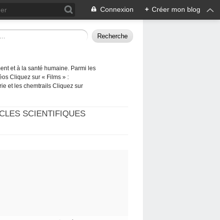
Connexion
+
Créer mon blog
ement et à la santé humaine. Parmi les
éos Cliquez sur « Films » :
rie et les chemtrails Cliquez sur
CLES SCIENTIFIQUES