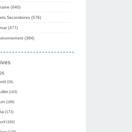
raine
(640)
fets Secondaires
(576)
imat
(477)
vironnement
(384)
ives
26
oût
(26)
uillet
(163)
uin
(168)
ai
(173)
vril
(160)
ars