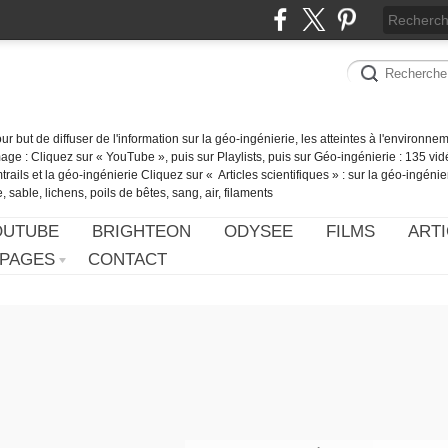
our but de diffuser de l'information sur la géo-ingénierie, les atteintes à l'environn
ge : Cliquez sur « YouTube », puis sur Playlists, puis sur Géo-ingénierie : 135 vid
ails et la géo-ingénierie Cliquez sur « Articles scientifiques » : sur la géo-ingénie
 sable, lichens, poils de bêtes, sang, air, filaments
OUTUBE
BRIGHTEON
ODYSEE
FILMS
ARTI
PAGES
CONTACT