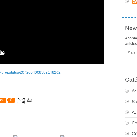
News
Abonne
article
Email
peMurer/status/2072604008582148262
Caté
Ac
st
0
Sa
Ac
Co
Gé