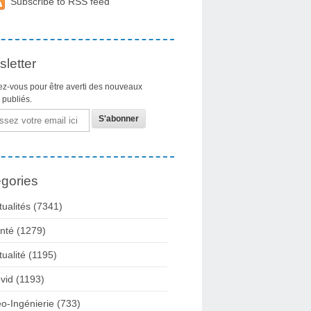
Subscribe to RSS feed
letter
z-vous pour être averti des nouveaux
s publiés.
gories
tualités
(7341)
nté
(1279)
tualité
(1195)
vid
(1193)
o-Ingénierie
(733)