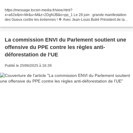
https://message.tocsin-media.fr/view.html?
x=a62e&m=Mr&u=M&z=2DgNJB&o=pp_1 Le 28 juin : grande manifestation
des Gueux contre les éoliennes ! 🔷 Avec Jean-Louis Butré Président de la
Fédération Environnement Durable (qui participe à la manifestation) 🔷...
La commission ENVI du Parlement soutient une
offensive du PPE contre les règles anti-
déforestation de l’UE
Publié le 25/06/2025 à 16:39