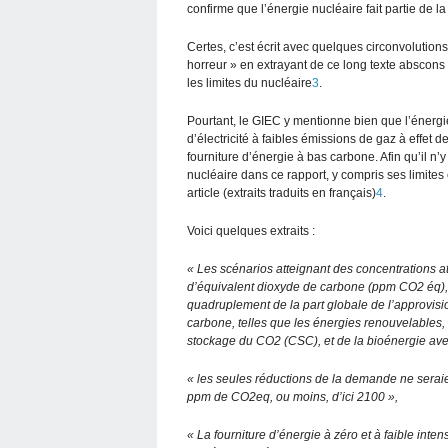
confirme que l’énergie nucléaire fait partie de la
Certes, c’est écrit avec quelques circonvolutions
horreur » en extrayant de ce long texte abscon
les limites du nucléaire
3
.
Pourtant, le GIEC y mentionne bien que l’énergi
d’électricité à faibles émissions de gaz à effet d
fourniture d’énergie à bas carbone. Afin qu’il n’
nucléaire dans ce rapport, y compris ses limites 
article (extraits traduits en français)
4
.
Voici quelques extraits :
« Les scénarios atteignant des concentrations a
d’équivalent dioxyde de carbone (ppm CO2 éq), d’
quadruplement de la part globale de l’approvisi
carbone, telles que les énergies renouvelables, 
stockage du CO2 (CSC), et de la bioénergie ave
« les seules réductions de la demande ne seraie
ppm de CO2eq, ou moins, d’ici 2100 »,
« La fourniture d’énergie à zéro et à faible inte