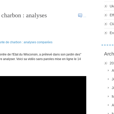
Uk
 charbon : analyses
Ef
…
Cl
En
Arch
ntre de l'Etat du Wisconsin, a prélevé dans son jardin des"
re analyser. Voici sa vidéo sans paroles mise en ligne le 14
20
A
J
J
M
A
M