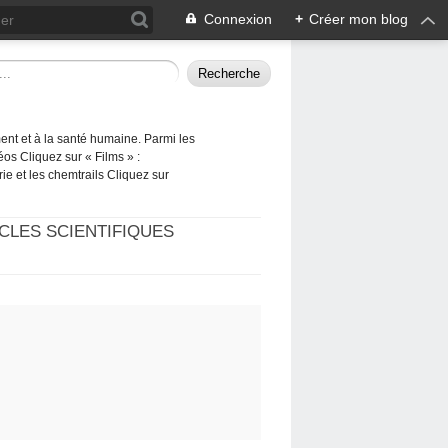
Connexion
+
Créer mon blog
ement et à la santé humaine. Parmi les
éos Cliquez sur « Films » :
rie et les chemtrails Cliquez sur
CLES SCIENTIFIQUES