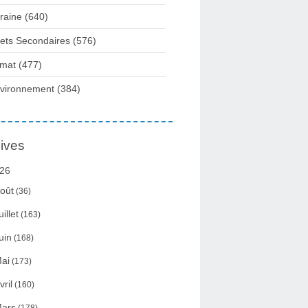
raine
(640)
fets Secondaires
(576)
imat
(477)
vironnement
(384)
ives
26
oût
(36)
uillet
(163)
uin
(168)
ai
(173)
vril
(160)
ars