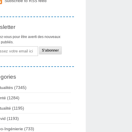
Subscribe to RSS feed
letter
z-vous pour être averti des nouveaux
s publiés.
gories
tualités
(7345)
nté
(1284)
tualité
(1195)
vid
(1193)
o-Ingénierie
(733)