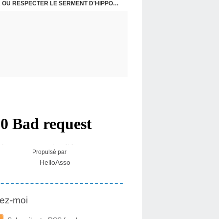
 : L'HISTOIRE DE CEUX QUI SONT RESTÉS
USA - DR KORY : LA LICENCE DE SOIGNER OU RESPECTER LE SERMENT D'HIPPOCRATE CONTRE VENTS ET MARÉES
Propulsé par
HelloAsso
ez-moi