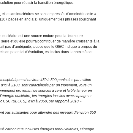
 solution pour réussir la transition énergétique.
, et les antinucléaires se sont empressés d’amoindrir cette «
s (107 pages en anglais), uniquement les phrases soulignant
e nucléaire est une source mature pour la fourniture
e serre et qu’elle pourrait contribuer de manière croissante à la
y ait pas d’ambiguïté, tout ce que le GIEC indique à propos du
et son potentiel d’évolution, est inclus dans l’annexe à cet
tmosphériques d’environ 450 à 500 particules par million
ici à 2100, sont caractérisés par un triplement, voire un
onnement provenant de sources à zéro et faible teneur en
l’énergie nucléaire, les énergies fossiles avec captage et
c CSC (BECCS), d’ici à 2050, par rapport à 2010 »,
nt pas suffisantes pour atteindre des niveaux d’environ 650
nsité carbonique inclut les énergies renouvelables, l’énergie