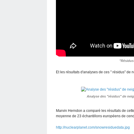
"Résidus"
Et les résultats d'analyses de ces " résidus" de 
Analyse des "résidus" de neige
Marvin Herndon a comparé les résultats de cette 
moyenne de 23 échantillons européens de cend
http://nuclearplanet.com/snowresiduedata.jpg