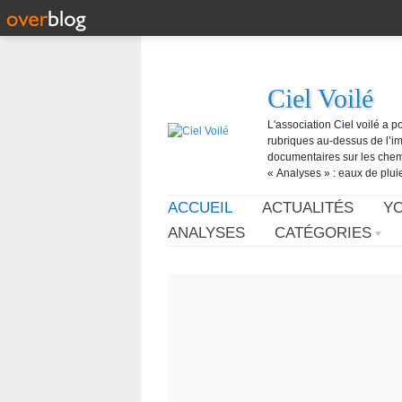
Ciel Voilé
L'association Ciel voilé a p
rubriques au-dessus de l’ima
documentaires sur les chemtr
« Analyses » : eaux de pluie,
ACCUEIL
ACTUALITÉS
Y
ANALYSES
CATÉGORIES