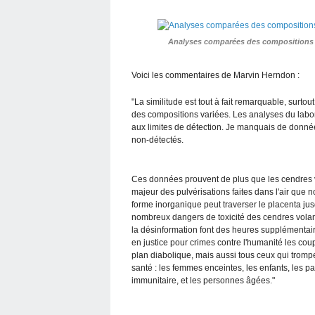
Analyses comparées des compositions d
Voici les commentaires de Marvin Herndon :
"La similitude est tout à fait remarquable, surt
des compositions variées. Les analyses du labo
aux limites de détection. Je manquais de donn
non-détectés.
Ces données prouvent de plus que les cendres 
majeur des pulvérisations faites dans l'air que 
forme inorganique peut traverser le placenta jus
nombreux dangers de toxicité des cendres volant
la désinformation font des heures supplémentair
en justice pour crimes contre l'humanité les co
plan diabolique, mais aussi tous ceux qui trompe
santé : les femmes enceintes, les enfants, les pa
immunitaire, et les personnes âgées."