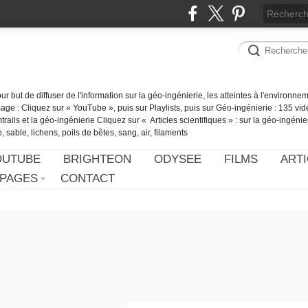
our but de diffuser de l'information sur la géo-ingénierie, les atteintes à l'environn
ge : Cliquez sur « YouTube », puis sur Playlists, puis sur Géo-ingénierie : 135 vid
ails et la géo-ingénierie Cliquez sur « Articles scientifiques » : sur la géo-ingénie
 sable, lichens, poils de bêtes, sang, air, filaments
OUTUBE
BRIGHTEON
ODYSEE
FILMS
ARTI
PAGES
CONTACT