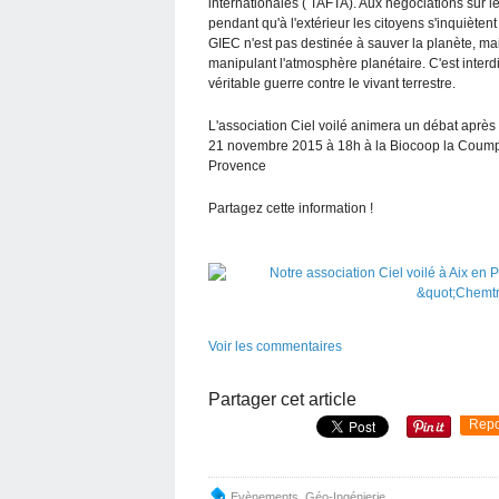
internationales ( TAFTA). Aux négociations sur l
pendant qu'à l'extérieur les citoyens s'inquièten
GIEC n'est pas destinée à sauver la planète, mai
manipulant l'atmosphère planétaire. C'est interdi
véritable guerre contre le vivant terrestre.
L'association Ciel voilé animera un débat après 
21 novembre 2015 à 18h à la Biocoop la Coumpag
Provence
Partagez cette information !
Voir les commentaires
Partager cet article
Repo
Evènements
,
Géo-Ingénierie