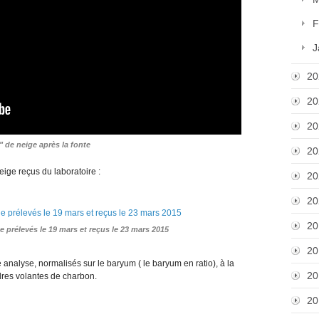
F
J
20
20
20
 de neige après la fonte
20
neige reçus du laboratoire :
20
20
20
 prélevés le 19 mars et reçus le 23 mars 2015
20
analyse, normalisés sur le baryum ( le baryum en ratio), à la
20
res volantes de charbon.
20