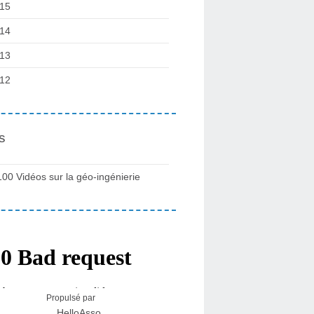
15
14
13
12
s
100 Vidéos sur la géo-ingénierie
Propulsé par
HelloAsso