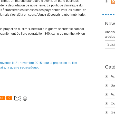
e climat, un marché planétaire d'avenir, on parle business,
t de la dégradation de notre Terre. La politique climatique du
s à transférer les richesses des pays riches vers les autres, en
t, mais c'est déjà en cours. Venez découvrir la géo-ingénierie,
News
la projection du film "Chemtrails la guerre secrète" le samedi
Abonne
nié - entrée libre et gratuite - 840, camp de menthe, Aix-en-
article
Email
Caté
Ac
Sa
Ac
st
0
Co
Gé