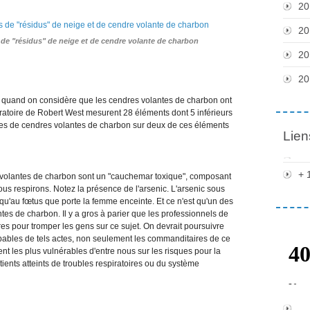
20
20
e "résidus" de neige et de cendre volante de charbon
20
20
out quand on considère que les cendres volantes de charbon ont
ratoire de Robert West mesurent 28 éléments dont 5 inférieurs
ées de cendres volantes de charbon sur deux de ces éléments
Lien
+ 
volantes de charbon sont un "cauchemar toxique", composant
nous respirons. Notez la présence de l'arsenic. L'arsenic sous
qu'au fœtus que porte la femme enceinte. Et ce n'est qu'un des
es de charbon. Il y a gros à parier que les professionnels de
es pour tromper les gens sur ce sujet. On devrait poursuivre
upables de tels actes, non seulement les commanditaires de ce
nt les plus vulnérables d'entre nous sur les risques pour la
tients atteints de troubles respiratoires ou du système