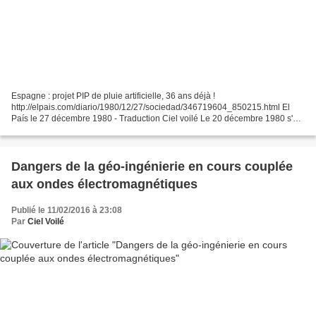
Espagne : projet PIP de pluie artificielle, 36 ans déjà !
http://elpais.com/diario/1980/12/27/sociedad/346719604_850215.html El
País le 27 décembre 1980 - Traduction Ciel voilé Le 20 décembre 1980 s'est
achevée à Montréal (Canada), la réunion d'experts...
Dangers de la géo-ingénierie en cours couplée
aux ondes électromagnétiques
Publié le 11/02/2016 à 23:08
Par
Ciel Voilé