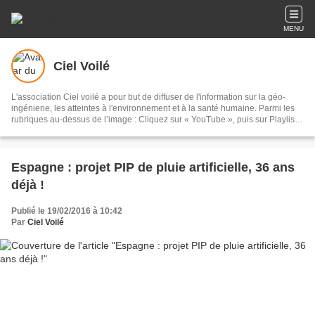
MENU
Ciel Voilé
L'association Ciel voilé a pour but de diffuser de l'information sur la géo-
ingénierie, les atteintes à l'environnement et à la santé humaine. Parmi les
rubriques au-dessus de l’image : Cliquez sur « YouTube », puis sur Playlists,
puis sur Géo-ingénierie : 135 vidéos Cliquez sur « Films » : documentaires
sur les chemtrails et la géo-ingénierie Cliquez sur « Articles scientifiques » :
sur la géo-ingénierie et les chemtrails Cliquez sur « Analyses » : eaux de
pluie, sable, lichens, poils de bêtes, sang, air, filaments
Espagne : projet PIP de pluie artificielle, 36 ans
déjà !
Publié le 19/02/2016 à 10:42
Par
Ciel Voilé