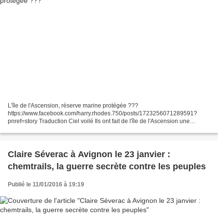
L'île de l'Ascension, réserve marine protégée ???
https://www.facebook.com/harry.rhodes.750/posts/1723256071289591?
pnref=story Traduction Ciel voilé Ils ont fait de l'île de l'Ascension une
réserve nationale. Mais elle est pleine d'émetteurs ( cancérigènes...
Claire Séverac à Avignon le 23 janvier :
chemtrails, la guerre secrète contre les peuples
Publié le 11/01/2016 à 19:19