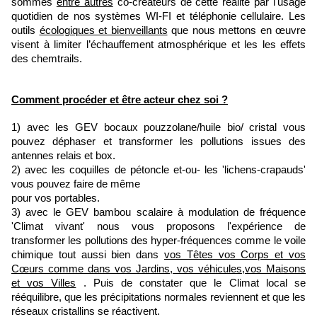
sommes
entre autres
co-créateurs de cette réalité par l'usage
quotidien de nos systèmes WI-FI et téléphonie cellulaire. Les
outils
écologiques et bienveillants
que nous mettons en œuvre
visent à limiter l’échauffement atmosphérique et les les effets
des chemtrails.
Comment procéder et être acteur chez soi ?
1) avec les GEV bocaux pouzzolane/huile bio/ cristal vous
pouvez déphaser et transformer les pollutions issues des
antennes relais et box.
2) avec les coquilles de pétoncle et-ou- les 'lichens-crapauds'
vous pouvez faire de même
pour vos portables.
3) avec le GEV bambou scalaire à modulation de fréquence
'Climat vivant' nous vous proposons l'expérience de
transformer les pollutions des hyper-fréquences comme le voile
chimique tout aussi bien dans
vos Têtes vos Corps et vos
Cœurs comme dans vos Jardins, vos véhicules,vos Maisons
et vos Villes
. Puis de constater que le Climat local se
rééquilibre, que les précipitations normales reviennent et que les
réseaux cristallins se réactivent.