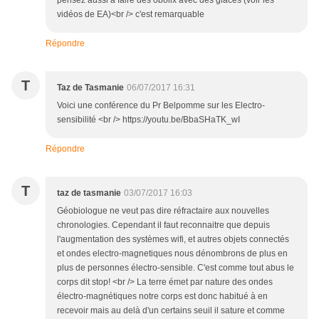
pensez aussi à faire des obolix avec des glaces (voir les
vidéos de EA)<br /> c'est remarquable
Répondre
T
Taz de Tasmanie
06/07/2017 16:31
Voici une conférence du Pr Belpomme sur les Electro-
sensibilité <br /> https://youtu.be/BbaSHaTK_wI
Répondre
T
taz de tasmanie
03/07/2017 16:03
Géobiologue ne veut pas dire réfractaire aux nouvelles
chronologies. Cependant il faut reconnaitre que depuis
l'augmentation des systèmes wifi, et autres objets connectés
et ondes electro-magnetiques nous dénombrons de plus en
plus de personnes électro-sensible. C'est comme tout abus le
corps dit stop! <br /> La terre émet par nature des ondes
électro-magnétiques notre corps est donc habitué à en
recevoir mais au delà d'un certains seuil il sature et comme