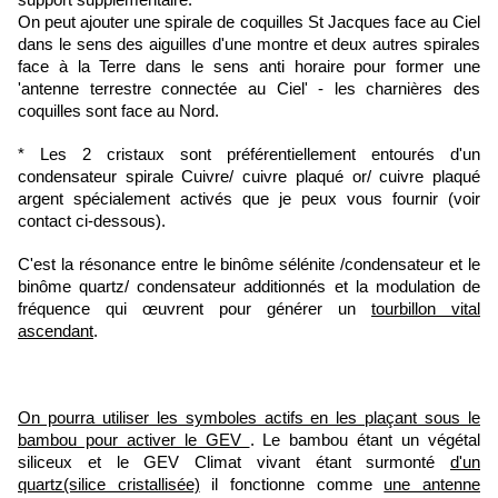
support supplémentaire.
On peut ajouter une spirale de coquilles St Jacques face au Ciel
dans le sens des aiguilles d'une montre et deux autres spirales
face à la Terre dans le sens anti horaire pour former une
'antenne terrestre connectée au Ciel' - les charnières des
coquilles sont face au Nord.
* Les 2 cristaux sont préférentiellement entourés d'un
condensateur spirale Cuivre/ cuivre plaqué or/ cuivre plaqué
argent spécialement activés que je peux vous fournir (voir
contact ci-dessous).
C'est la résonance entre le binôme sélénite /condensateur et le
binôme quartz/ condensateur additionnés et la modulation de
fréquence qui œuvrent pour générer un
tourbillon vital
ascendant
.
On pourra utiliser les symboles actifs en les plaçant sous le
bambou pour activer le GEV
. Le bambou étant un végétal
siliceux et le GEV Climat vivant étant surmonté
d'un
quartz(silice cristallisée)
il fonctionne comme
une antenne