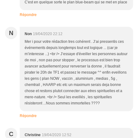
C'est en quelque sorte le plan blue-beam qui se met en place
Répondre
N
Non
19/04/2020 22:12
Mer i pour votre rédaction tres cohérent . J’ai pressentis ces
événements depuis longtemps tout est logique ... (car je
m’interesse ...) <br /> J’essaye d'éveiller les personnes autour
de moi , non pas pour stopper , le processus est bien trop
avancer actuellement pour renverser la donne , il faudrait
pirater le 20h de TF1 et passez le message ^^ enfin eveillons
les gens ( plan NOW , vaccin , aluminium , medias , 5g ,
chemtrail , HAARP etc etc un maximum serais deja bonne
chose et restons plutot connecter aux etres spirituelles et a
mere-nature. <br /> Seul les eveillés , les spirituelles
résisteront ...Nous sommes immortelles ????
Répondre
C
Christine
19/04/2020 12:52