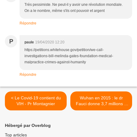
Très pessimiste. Ne peut-il y avoir une révolution mondiale.
On a le nombre, même s'ils ont pouvoir et argent
Répondre
P
paule
19/04/2020 12:20
https://petitions.whitehouse.gov/petition/we-call-
investigations-bill-melinda-gates-foundation-medical-
malpractice-crimes-against-humanity
Répondre
< Le Covid-19 contient du
Wuhan en 2015 : le dr
VIH - Pr Montagnier
Fauci donne 3,7 millions à
un laboratoire de virologie >
Hébergé par Overblog
Top articles