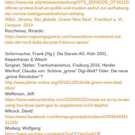
https://www.ots.at/presseaussendung/OTS_20200325_OTS0110/
offener-protest-brief-an-politik-und-medien-aufruf-zur-aufhebung-
der-corona-zwangsmassnahmen-anhang
Rifkin, Jeremy: Der globale „Green New Deal“, Frankfurt a. M.,
Campus, 2019
Rocchesso, Ricardo:
https://www.nogeoingegneria.com/news/strani-movimenti-sul-
cielo-del-nord-italia-durante-il-blocco-aereo/
Schirrmacher, Frank (Hg.): Die Darwin AG, Köln 2001,
Kiepenheuer & Witsch
Sorgner, Stefan: Tranhumanismus, Freiburg 2016, Herder
Werlhof, Claudia von: Schöne „grüne“ Digi-Welt? Oder: Die neue
„grüne Revolution“?
http://www.pbme-online.org/2019/12/01/kritik-green-new-deal-
rifkin/
Wefferson, Jeff:
https://www.veteranstoday.com/2020/03/22/russia-us-army-israel-
using-low-dose-sarin-gas-to-supplement-cv19-deaths/
Wilcock, David:
https://www.facebook.com/therepugnantpilot/videos/2393644941
31225/
Wodarg, Wolfgang:
https://www.youtube.com/watch?v=CEQxvGqdUJE