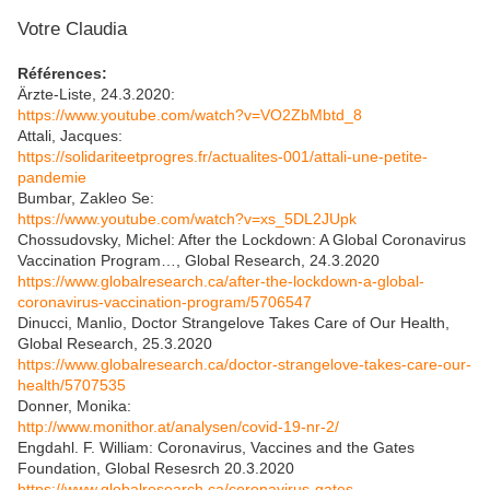
Votre Claudia
Références:
Ärzte-Liste, 24.3.2020:
https://www.youtube.com/watch?v=VO2ZbMbtd_8
Attali, Jacques:
https://solidariteetprogres.fr/actualites-001/attali-une-petite-
pandemie
Bumbar, Zakleo Se:
https://www.youtube.com/watch?v=xs_5DL2JUpk
Chossudovsky, Michel: After the Lockdown: A Global Coronavirus
Vaccination Program…, Global Research, 24.3.2020
https://www.globalresearch.ca/after-the-lockdown-a-global-
coronavirus-vaccination-program/5706547
Dinucci, Manlio, Doctor Strangelove Takes Care of Our Health,
Global Research, 25.3.2020
https://www.globalresearch.ca/doctor-strangelove-takes-care-our-
health/5707535
Donner, Monika:
http://www.monithor.at/analysen/covid-19-nr-2/
Engdahl. F. William: Coronavirus, Vaccines and the Gates
Foundation, Global Resesrch 20.3.2020
https://www.globalresearch.ca/coronavirus-gates-