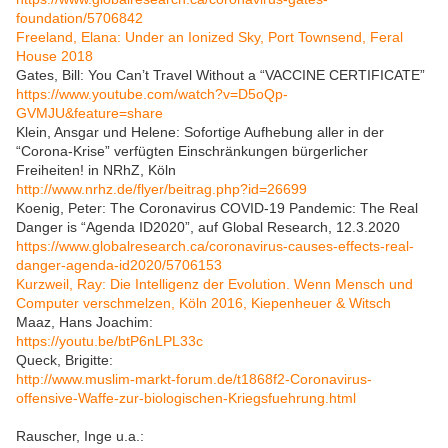
foundation/5706842
Freeland, Elana: Under an Ionized Sky, Port Townsend, Feral
House 2018
Gates, Bill: You Can’t Travel Without a “VACCINE CERTIFICATE”
https://www.youtube.com/watch?v=D5oQp-
GVMJU&feature=share
Klein, Ansgar und Helene: Sofortige Aufhebung aller in der
“Corona-Krise” verfügten Einschränkungen bürgerlicher
Freiheiten! in NRhZ, Köln
http://www.nrhz.de/flyer/beitrag.php?id=26699
Koenig, Peter: The Coronavirus COVID-19 Pandemic: The Real
Danger is “Agenda ID2020”, auf Global Research, 12.3.2020
https://www.globalresearch.ca/coronavirus-causes-effects-real-
danger-agenda-id2020/5706153
Kurzweil, Ray: Die Intelligenz der Evolution. Wenn Mensch und
Computer verschmelzen, Köln 2016, Kiepenheuer & Witsch
Maaz, Hans Joachim:
https://youtu.be/btP6nLPL33c
Queck, Brigitte:
http://www.muslim-markt-forum.de/t1868f2-Coronavirus-
offensive-Waffe-zur-biologischen-Kriegsfuehrung.html
Rauscher, Inge u.a.: