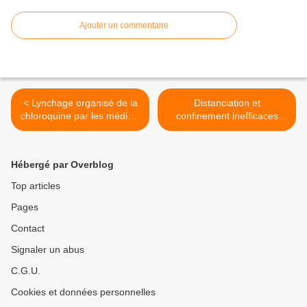
Ajouter un commentaire
< Lynchage organisé de la
Distanciation et
chloroquine par les médias,
confinement inefficaces
basé sur une étude aux
selon une étude de l'OMS
données non vérifiées, ni
de 2019 >
vérifiables. Honteux.
Hébergé par Overblog
Top articles
Pages
Contact
Signaler un abus
C.G.U.
Cookies et données personnelles