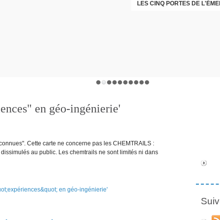
LES CINQ PORTES DE L'ÉM
CHRISTOPHE PERRET GENTI
iences" en géo-ingénierie'
, connues". Cette carte ne concerne pas les CHEMTRAILS :
ssimulés au public. Les chemtrails ne sont limités ni dans
Suiv