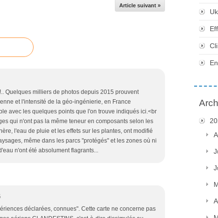
Article suivant »
Uk
Ef
Cl
En
e !.. Quelques milliers de photos depuis 2015 prouvent
Arch
enne et l'intensité de la géo-ingénierie, en France
e avec les quelques points que l'on trouve indiqués ici.<br
20
es qui n'ont pas la même teneur en composants selon les
e, l'eau de pluie et les effets sur les plantes, ont modifié
A
aysages, même dans les parcs "protégés" et les zones où ni
'eau n'ont été absolument flagrants...
J
J
M
5
A
périences déclarées, connues". Cette carte ne concerne pas
M