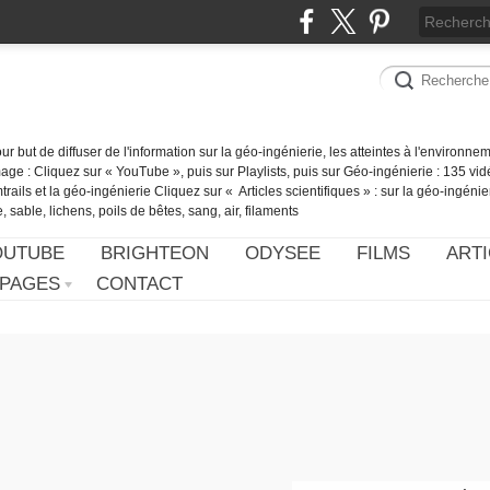
our but de diffuser de l'information sur la géo-ingénierie, les atteintes à l'environn
ge : Cliquez sur « YouTube », puis sur Playlists, puis sur Géo-ingénierie : 135 vid
ails et la géo-ingénierie Cliquez sur « Articles scientifiques » : sur la géo-ingénie
 sable, lichens, poils de bêtes, sang, air, filaments
OUTUBE
BRIGHTEON
ODYSEE
FILMS
ARTI
PAGES
CONTACT