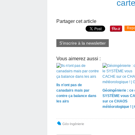
carte
Partager cet article
Repo
S'inscrire à la newsletter
Vous aimerez aussi :
Ils n'ont pas de
canadairs mais par
Géoingénierie : ce 
contre ça balance dans
SYSTÈME vous C
les airs
sur ce CHAOS
météorologique ! |
Géo-Ingénierie