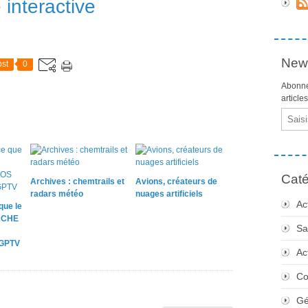
 interactive
News
st
0
Abonne
article
Email
Caté
Archives : chemtrails et
Avions, créateurs de
radars météo
nuages artificiels
Ac
que le
ACHE
Sa
 GPTV
Ac
Co
Gé