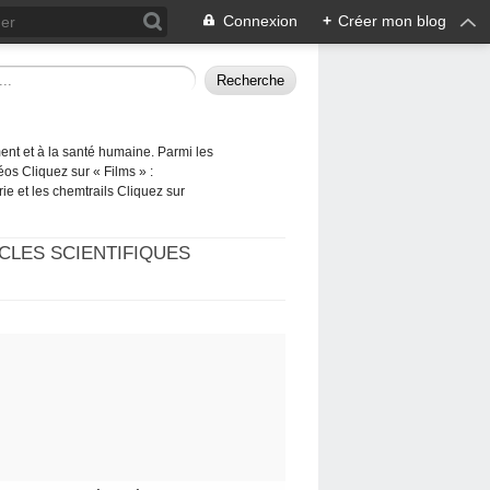
Connexion
+
Créer mon blog
ement et à la santé humaine. Parmi les
éos Cliquez sur « Films » :
rie et les chemtrails Cliquez sur
CLES SCIENTIFIQUES