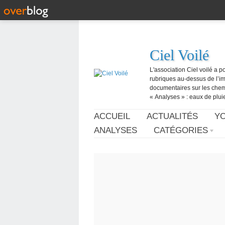
Ciel Voilé
L'association Ciel voilé a p
rubriques au-dessus de l’ima
documentaires sur les chemtr
« Analyses » : eaux de pluie,
ACCUEIL
ACTUALITÉS
Y
ANALYSES
CATÉGORIES