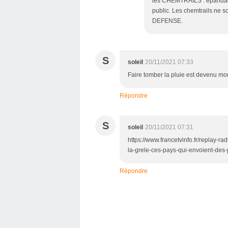
les CHEMTRAILS : épandag
public. Les chemtrails ne s
DEFENSE.
S
soleil
20/11/2021 07:33
Faire tomber la pluie est devenu mo
Répondre
S
soleil
20/11/2021 07:31
https://www.francetvinfo.fr/replay-ra
la-grele-ces-pays-qui-envoient-de
Répondre