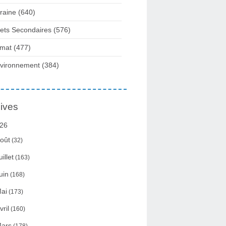
raine
(640)
fets Secondaires
(576)
imat
(477)
vironnement
(384)
ives
26
oût
(32)
uillet
(163)
uin
(168)
ai
(173)
vril
(160)
ars