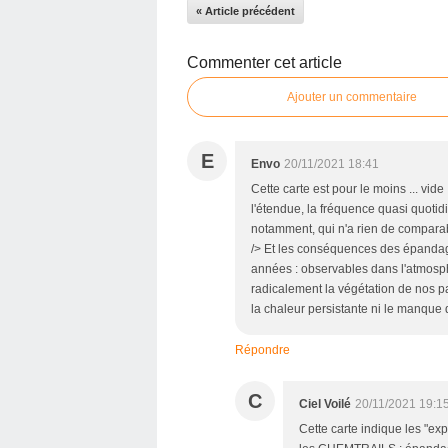
« Article précédent
Commenter cet article
Ajouter un commentaire
E
Envo
20/11/2021 18:41
Cette carte est pour le moins ... vid
l'étendue, la fréquence quasi quotidi
notamment, qui n'a rien de comparabl
/> Et les conséquences des épandag
années : observables dans l'atmosphèr
radicalement la végétation de nos p
la chaleur persistante ni le manque d
Répondre
C
Ciel Voilé
20/11/2021 19:1
Cette carte indique les "ex