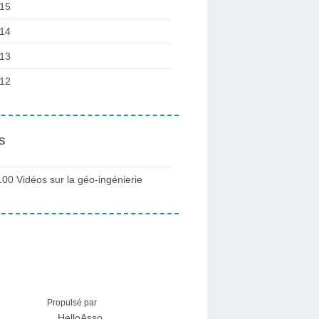
15
14
13
12
s
100 Vidéos sur la géo-ingénierie
Propulsé par
HelloAsso