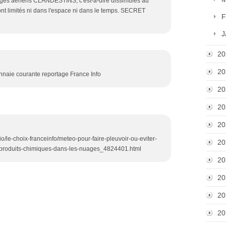
es aériens CLANDESTINS, c'est-à-dire dissimulés au
ont limités ni dans l'espace ni dans le temps. SECRET
F
J
20
20
nnaie courante reportage France Info
20
20
20
dio/le-choix-franceinfo/meteo-pour-faire-pleuvoir-ou-eviter-
20
s-produits-chimiques-dans-les-nuages_4824401.html
20
20
20
20