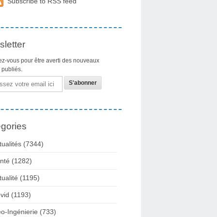
Subscribe to RSS feed
letter
z-vous pour être averti des nouveaux
s publiés.
gories
tualités
(7344)
nté
(1282)
tualité
(1195)
vid
(1193)
o-Ingénierie
(733)