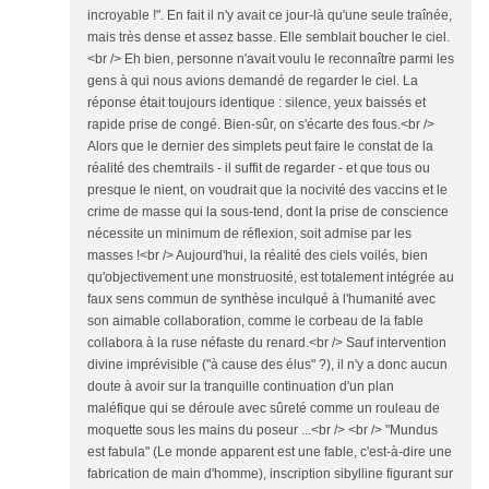
incroyable !". En fait il n'y avait ce jour-là qu'une seule traînée,
mais très dense et assez basse. Elle semblait boucher le ciel.
<br /> Eh bien, personne n'avait voulu le reconnaître parmi les
gens à qui nous avions demandé de regarder le ciel. La
réponse était toujours identique : silence, yeux baissés et
rapide prise de congé. Bien-sûr, on s'écarte des fous.<br />
Alors que le dernier des simplets peut faire le constat de la
réalité des chemtrails - il suffit de regarder - et que tous ou
presque le nient, on voudrait que la nocivité des vaccins et le
crime de masse qui la sous-tend, dont la prise de conscience
nécessite un minimum de réflexion, soit admise par les
masses !<br /> Aujourd'hui, la réalité des ciels voilés, bien
qu'objectivement une monstruosité, est totalement intégrée au
faux sens commun de synthèse inculqué à l'humanité avec
son aimable collaboration, comme le corbeau de la fable
collabora à la ruse néfaste du renard.<br /> Sauf intervention
divine imprévisible ("à cause des élus" ?), il n'y a donc aucun
doute à avoir sur la tranquille continuation d'un plan
maléfique qui se déroule avec sûreté comme un rouleau de
moquette sous les mains du poseur ...<br /> <br /> "Mundus
est fabula" (Le monde apparent est une fable, c'est-à-dire une
fabrication de main d'homme), inscription sibylline figurant sur