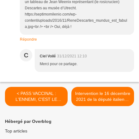
un tableau de Jean Weenix représentant (le rosicrucien)
Descartes au musée d’Utrecht.
https://septimomilenio.com/wp-
content/uploads/2016/11/ReneDescartes_mundus_est_fabul
a.jpg<br /> <br /> Oui, déjà !
Répondre
C
Ciel Voilé
31/12/2021 12:10
Merci pour ce partage.
< PASS VACCINAL :
Intervention le 16 décembre
L'ENNEMI, C'EST LE
2021 de la député italienne
VIRUS, PAS LE PEUPLE !
Sara Cunial >
Hébergé par Overblog
Top articles