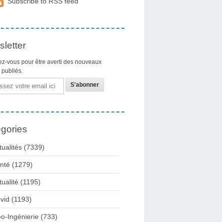
Subscribe to RSS feed
letter
z-vous pour être averti des nouveaux
s publiés.
gories
tualités
(7339)
nté
(1279)
tualité
(1195)
vid
(1193)
o-Ingénierie
(733)