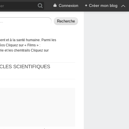
Connexion
+
Créer mon blog
ement et à la santé humaine. Parmi les
éos Cliquez sur « Films » :
rie et les chemtrails Cliquez sur
CLES SCIENTIFIQUES