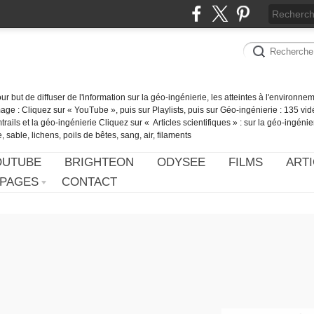
our but de diffuser de l'information sur la géo-ingénierie, les atteintes à l'environn
ge : Cliquez sur « YouTube », puis sur Playlists, puis sur Géo-ingénierie : 135 vid
ails et la géo-ingénierie Cliquez sur « Articles scientifiques » : sur la géo-ingénie
 sable, lichens, poils de bêtes, sang, air, filaments
OUTUBE
BRIGHTEON
ODYSEE
FILMS
ARTI
PAGES
CONTACT