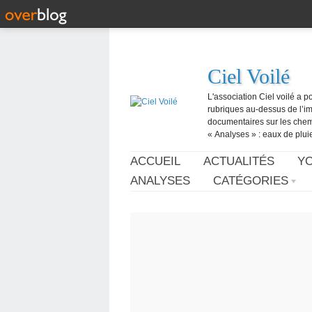
Ciel Voilé
L'association Ciel voilé a p
rubriques au-dessus de l’ima
documentaires sur les chemtr
« Analyses » : eaux de pluie,
ACCUEIL
ACTUALITÉS
Y
ANALYSES
CATÉGORIES