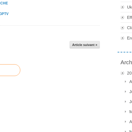
ACHE
Uk
 GPTV
Ef
Cl
En
Article suivant »
Arch
20
A
J
J
M
A
M