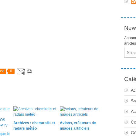
News
Abonne
article
Email
st
0
Caté
Ac
Sa
Ac
Co
Archives : chemtrails et
Avions, créateurs de
radars météo
nuages artificiels
Gé
que le