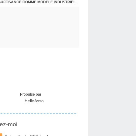
NSUFFISANCE COMME MODÈLE INDUSTRIEL
 MÉDICAL SUR LES EFFETS SECONDAIRES
Propulsé par
HelloAsso
ez-moi