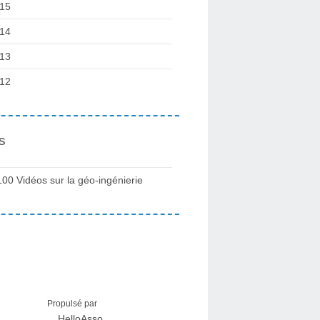
15
14
13
12
s
100 Vidéos sur la géo-ingénierie
Propulsé par
HelloAsso