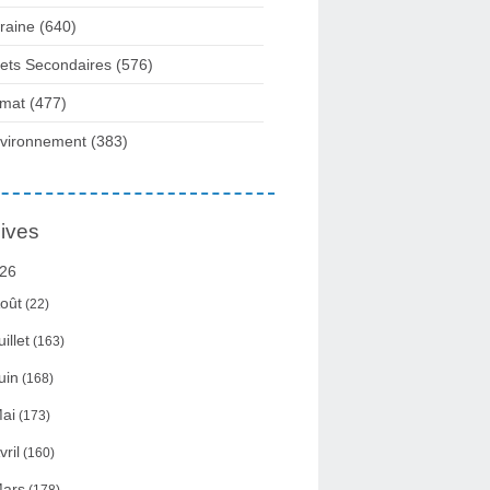
raine
(640)
fets Secondaires
(576)
imat
(477)
vironnement
(383)
ives
26
oût
(22)
uillet
(163)
uin
(168)
ai
(173)
vril
(160)
ars