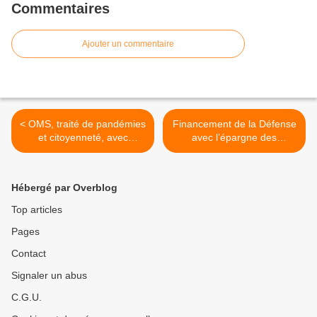
Commentaires
Ajouter un commentaire
< OMS, traité de pandémies
Financement de la Défense
et citoyenneté, avec
avec l’épargne des
Étienne Chouard & Corinne
Français : la proposition de
Lalo
loi adoptée par le Sénat
dans une troisième
Hébergé par Overblog
tentative >
Top articles
Pages
Contact
Signaler un abus
C.G.U.