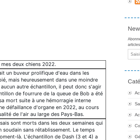
News
Abonne
article
Email
e mes deux chiens 2022.
it un buveur prolifique d'eau dans les
copié, mais heureusement dans une moindre
Caté
aucun autre échantillon, il peut donc s'agir
Ac
ntillon de fourrure de la queue de Bob a été
sa mort suite à une hémorragie interne
Sa
ne défaillance d'organe en 2022, au cours
lité de l'air au large des Pays-Bas.
Ac
ssais sont morts dans les deux semaines qui
Co
in soudain sans rétablissement. Le temps
oment-là. L'échantillon de Dash (3 et 4) a
Gé