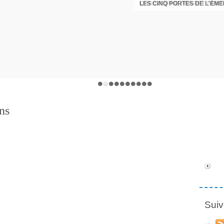
LES CINQ PORTES DE L'ÉM
CHRISTOPHE PERRET GENTI
ns
Suiv