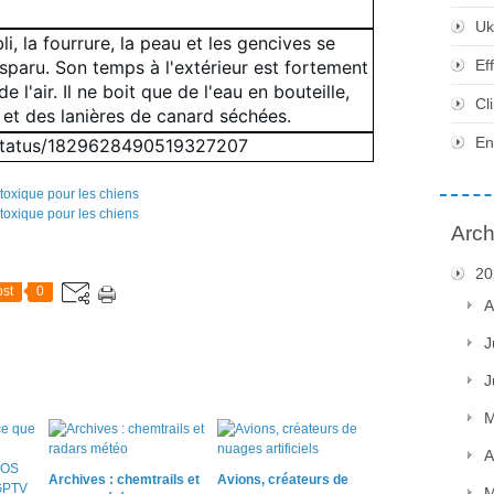
Uk
i, la fourrure, la peau et les gencives se
sparu. Son temps à l'extérieur est fortement
Ef
 l'air. Il ne boit que de l'eau en bouteille,
Cl
et des lanières de canard séchées.
En
/status/1829628490519327207
Arch
20
st
0
A
J
J
M
A
Archives : chemtrails et
Avions, créateurs de
M