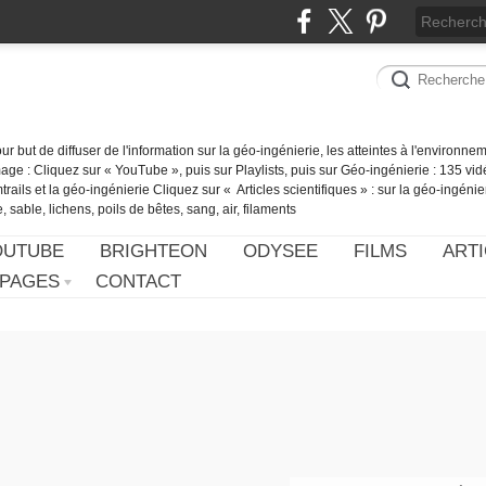
our but de diffuser de l'information sur la géo-ingénierie, les atteintes à l'environn
ge : Cliquez sur « YouTube », puis sur Playlists, puis sur Géo-ingénierie : 135 vid
ails et la géo-ingénierie Cliquez sur « Articles scientifiques » : sur la géo-ingénie
 sable, lichens, poils de bêtes, sang, air, filaments
OUTUBE
BRIGHTEON
ODYSEE
FILMS
ARTI
PAGES
CONTACT