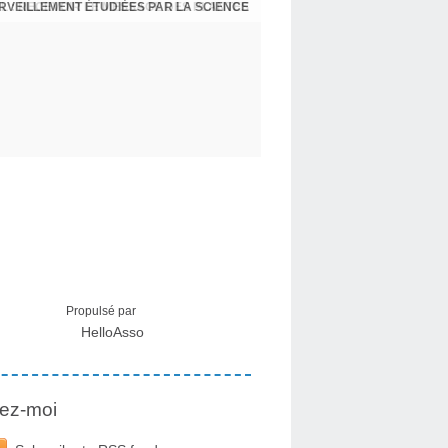
ERVEILLEMENT ÉTUDIÉES PAR LA SCIENCE
L : RECEVOIR LE MESSAGE DES PLANTES
Propulsé par
HelloAsso
ez-moi