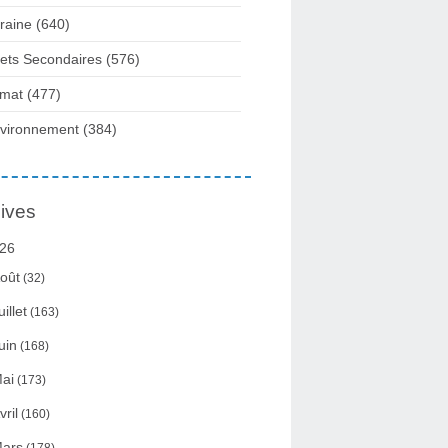
raine
(640)
fets Secondaires
(576)
imat
(477)
vironnement
(384)
ives
26
oût
(32)
uillet
(163)
uin
(168)
ai
(173)
vril
(160)
ars