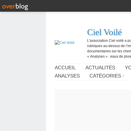
Ciel Voilé
L'association Ciel voilé a p
rubriques au-dessus de l’ima
documentaires sur les chemtr
« Analyses » : eaux de pluie,
ACCUEIL
ACTUALITÉS
Y
ANALYSES
CATÉGORIES