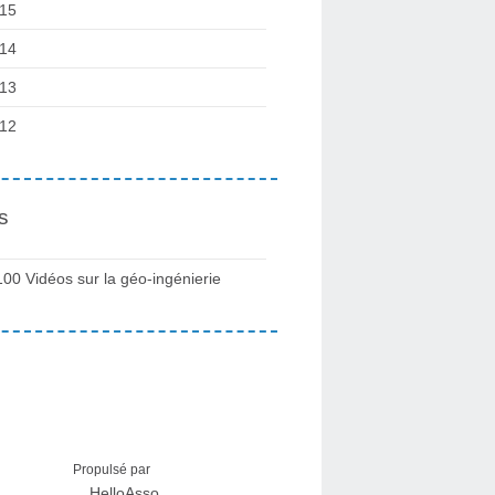
15
14
13
12
s
100 Vidéos sur la géo-ingénierie
Propulsé par
HelloAsso