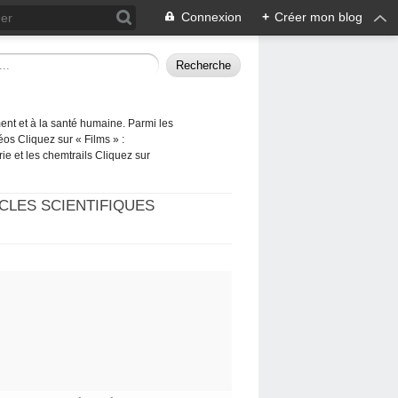
Connexion
+
Créer mon blog
ement et à la santé humaine. Parmi les
éos Cliquez sur « Films » :
rie et les chemtrails Cliquez sur
CLES SCIENTIFIQUES