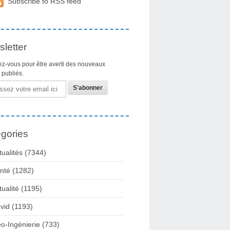
Subscribe to RSS feed
letter
z-vous pour être averti des nouveaux
s publiés.
gories
tualités
(7344)
nté
(1282)
tualité
(1195)
vid
(1193)
o-Ingénierie
(733)