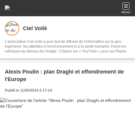
MENU
Ciel Voilé
L'association Ciel voilé a pour but de diffuser de l'information sur la géo-
ingénierie, les atteintes à l'environnement et à la santé humaine. Parmi les
rubriques au-dessus de l’image : Cliquez sur « YouTube », puis sur Playlists,
puis sur Géo-ingénierie : 135 vidéos Cliquez sur « Films » : documentaires
sur les chemtrails et la géo-ingénierie Cliquez sur « Articles scientifiques » :
sur la géo-ingénierie et les chemtrails Cliquez sur « Analyses » : eaux de
pluie, sable, lichens, poils de bêtes, sang, air, filaments
Alexis Poulin : plan Draghi et effondrement de
l'Europe
Publié le 11/09/2024 à 17:24