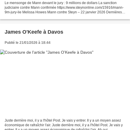
Le mensonge de Mann devant le jury : 9 millions de dollars La sanction
judiciaire contre Mann confirmée https://www.steynonline.com/15916/mann-
9m-jury-lie Melissa Howes Mann contre Steyn – 22 janvier 2026 Dernières
nouvelles de la Cour supérieure du district...
James O'Keefe à Davos
Publié le 21/01/2026 à 18:44
Juste derrière moi, il y a l'hôtel Post. Je vais y entrer. Il y a un moyen assez
économique de rafraîchir l'air. Juste derrière moi, il y a l'hôtel Post. Je vais y
entrer. Il y a un moyen assez économique de rafraîchir l'air. Ah oui.