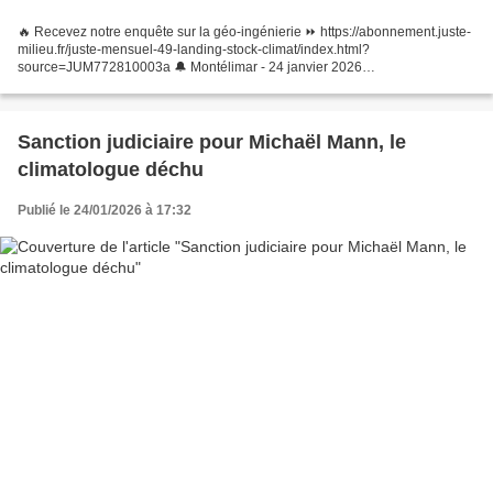
🔥 Recevez notre enquête sur la géo-ingénierie ⏩ https://abonnement.juste-
milieu.fr/juste-mensuel-49-landing-stock-climat/index.html?
source=JUM772810003a 🔔 Montélimar - 24 janvier 2026
⏩https://my.weezevent.com/zinzin-montelimar-24-janvier-2026 🔔 TOUTES...
Sanction judiciaire pour Michaël Mann, le
climatologue déchu
Publié le 24/01/2026 à 17:32