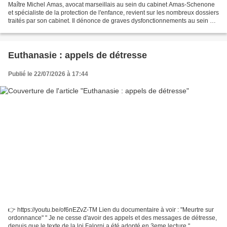
Maître Michel Amas, avocat marseillais au sein du cabinet Amas-Schenone
et spécialiste de la protection de l'enfance, revient sur les nombreux dossiers
traités par son cabinet. Il dénonce de graves dysfonctionnements au sein de
l'Aide sociale à l'enfance...
Euthanasie : appels de détresse
Publié le 22/07/2026 à 17:44
👉 https://youtu.be/of6nEZvZ-TM Lien du documentaire à voir : "Meurtre sur
ordonnance" " Je ne cesse d'avoir des appels et des messages de détresse,
depuis que le texte de la loi Falorni a été adopté en 3eme lecture ".