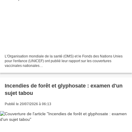
L'Organisation mondiale de la santé (OMS) et le Fonds des Nations Unies
pour l'enfance (UNICEF) ont publié leur rapport sur les couvertures
vaccinales nationales
https://x.com/BanounHelene/status/2079208330321408206 mesvaccins.net
Patrick GEROME, le 19/07/2026...
Incendies de forêt et glyphosate : examen d'un
sujet tabou
Publié le 20/07/2026 à 06:13