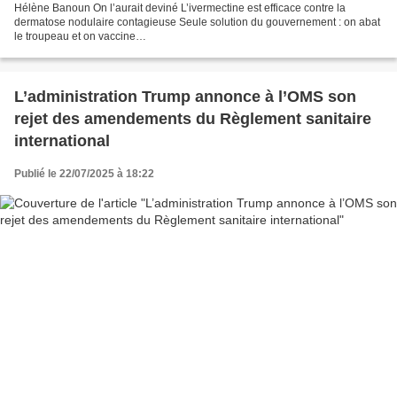
Hélène Banoun On l’aurait deviné L’ivermectine est efficace contre la
dermatose nodulaire contagieuse Seule solution du gouvernement : on abat
le troupeau et on vaccine
https://x.com/BanounHelene/status/1947975644593238487 Twitter Twitter
L’administration Trump annonce à l’OMS son
rejet des amendements du Règlement sanitaire
international
Publié le 22/07/2025 à 18:22