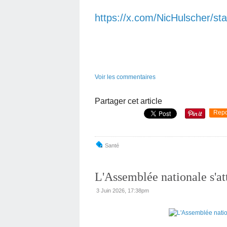
https://x.com/NicHulscher/
Voir les commentaires
Partager cet article
Repo
Santé
L'Assemblée nationale s'a
3 Juin 2026, 17:38pm