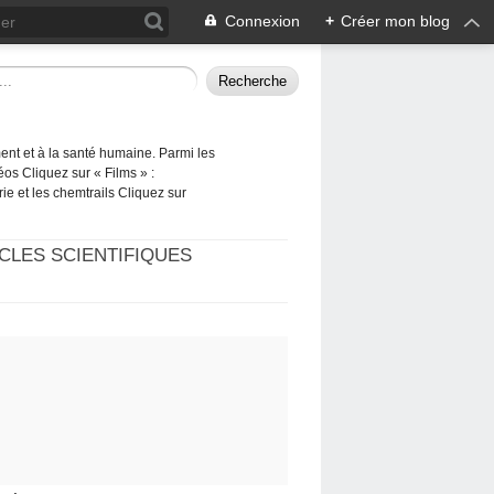
Connexion
+
Créer mon blog
ement et à la santé humaine. Parmi les
éos Cliquez sur « Films » :
rie et les chemtrails Cliquez sur
CLES SCIENTIFIQUES