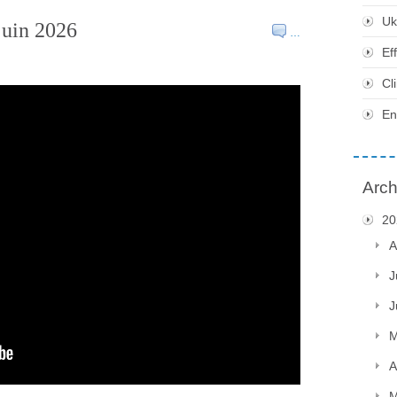
Uk
juin 2026
…
Ef
Cl
En
Arch
20
A
J
J
M
A
M