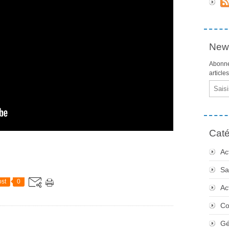
News
Abonne
article
Email
Caté
Ac
Sa
st
0
Ac
Co
Gé