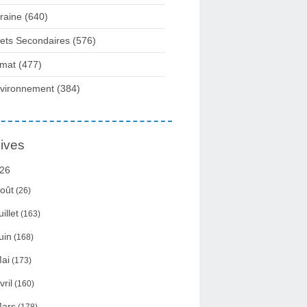
raine
(640)
fets Secondaires
(576)
imat
(477)
vironnement
(384)
ives
26
oût
(26)
uillet
(163)
uin
(168)
ai
(173)
vril
(160)
ars