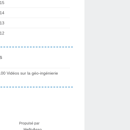
15
14
13
12
s
100 Vidéos sur la géo-ingénierie
Propulsé par
HelloAsso