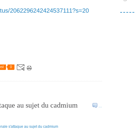
status/2062296242424537111?s=20
st
0
ttaque au sujet du cadmium
…