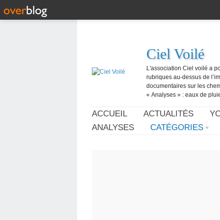
Ciel Voilé
L'association Ciel voilé a p
rubriques au-dessus de l’ima
documentaires sur les chemtr
« Analyses » : eaux de pluie,
ACCUEIL
ACTUALITÉS
Y
ANALYSES
CATÉGORIES