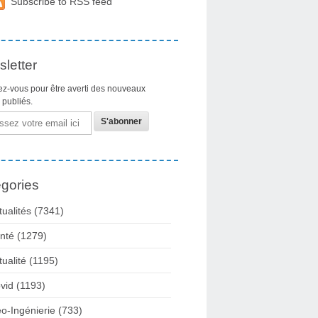
Subscribe to RSS feed
letter
z-vous pour être averti des nouveaux
s publiés.
gories
tualités
(7341)
nté
(1279)
tualité
(1195)
vid
(1193)
o-Ingénierie
(733)