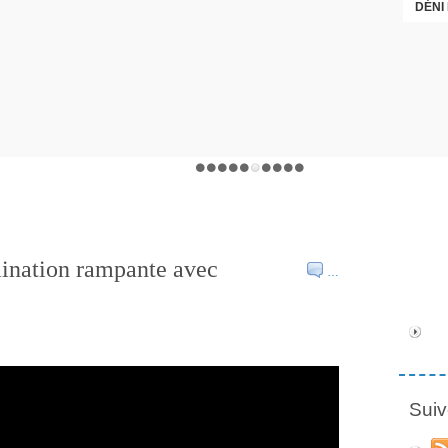
DÉNI
ination rampante avec
…
Suiv