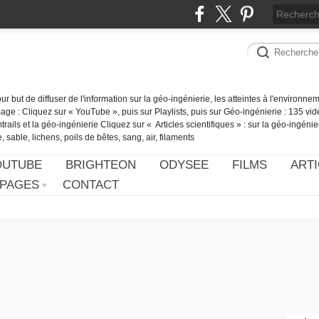
our but de diffuser de l'information sur la géo-ingénierie, les atteintes à l'environn
ge : Cliquez sur « YouTube », puis sur Playlists, puis sur Géo-ingénierie : 135 vid
ails et la géo-ingénierie Cliquez sur « Articles scientifiques » : sur la géo-ingénie
 sable, lichens, poils de bêtes, sang, air, filaments
OUTUBE
BRIGHTEON
ODYSEE
FILMS
ARTI
PAGES
CONTACT