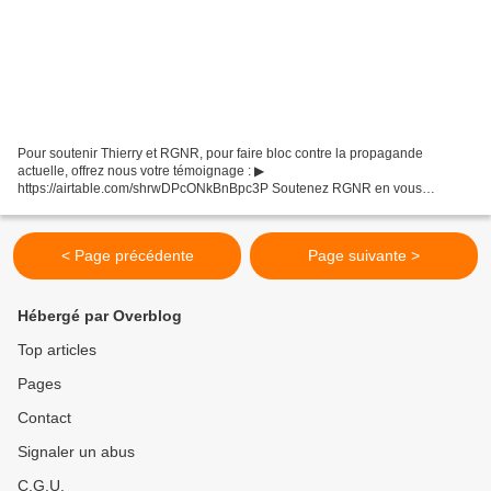
Pour soutenir Thierry et RGNR, pour faire bloc contre la propagande
actuelle, offrez nous votre témoignage : ▶
https://airtable.com/shrwDPcONkBnBpc3P Soutenez RGNR en vous
inscrivant au site sur abonnement (à partir de 5€ par mois) pour bénéficier
des...
< Page précédente
Page suivante >
Hébergé par Overblog
Top articles
Pages
Contact
Signaler un abus
C.G.U.