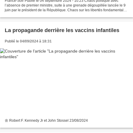
France-Soir Publié le 04 septembre 2024 - 10:23 Chaos politique avec
l’absence de premier ministre, suite à une grenade dégoupillée lancée le 9
juin par le président de la République. Chaos sur les libertés fondamentales,
notamment la liberté d'expression...
La propagande derrière les vaccins infantiles
Publié le 04/09/2024 à 18:31
🌼 Robert F. Kennedy Jr et John Stossel 23/08/2024