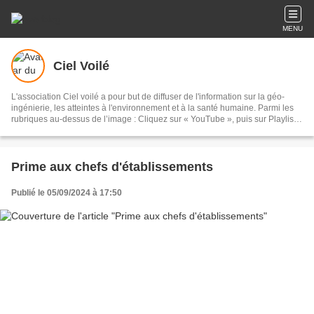
MENU
Ciel Voilé
L'association Ciel voilé a pour but de diffuser de l'information sur la géo-
ingénierie, les atteintes à l'environnement et à la santé humaine. Parmi les
rubriques au-dessus de l’image : Cliquez sur « YouTube », puis sur Playlists,
puis sur Géo-ingénierie : 135 vidéos Cliquez sur « Films » : documentaires
sur les chemtrails et la géo-ingénierie Cliquez sur « Articles scientifiques » :
sur la géo-ingénierie et les chemtrails Cliquez sur « Analyses » : eaux de
pluie, sable, lichens, poils de bêtes, sang, air, filaments
Prime aux chefs d'établissements
Publié le 05/09/2024 à 17:50