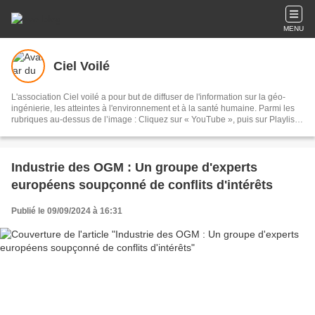
MENU
Ciel Voilé
L'association Ciel voilé a pour but de diffuser de l'information sur la géo-
ingénierie, les atteintes à l'environnement et à la santé humaine. Parmi les
rubriques au-dessus de l’image : Cliquez sur « YouTube », puis sur Playlists,
puis sur Géo-ingénierie : 135 vidéos Cliquez sur « Films » : documentaires
sur les chemtrails et la géo-ingénierie Cliquez sur « Articles scientifiques » :
sur la géo-ingénierie et les chemtrails Cliquez sur « Analyses » : eaux de
pluie, sable, lichens, poils de bêtes, sang, air, filaments
Industrie des OGM : Un groupe d'experts
européens soupçonné de conflits d'intérêts
Publié le 09/09/2024 à 16:31