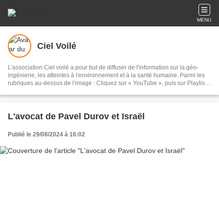
MENU
Ciel Voilé
L'association Ciel voilé a pour but de diffuser de l'information sur la géo-
ingénierie, les atteintes à l'environnement et à la santé humaine. Parmi les
rubriques au-dessus de l’image : Cliquez sur « YouTube », puis sur Playlists,
puis sur Géo-ingénierie : 135 vidéos Cliquez sur « Films » : documentaires
sur les chemtrails et la géo-ingénierie Cliquez sur « Articles scientifiques » :
sur la géo-ingénierie et les chemtrails Cliquez sur « Analyses » : eaux de
pluie, sable, lichens, poils de bêtes, sang, air, filaments
L'avocat de Pavel Durov et Israël
Publié le 29/08/2024 à 16:02