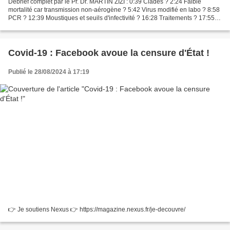
Débrief complet par le Pr. Dr. MARTIN ZIZI : 0:39 Clades ? 2:24 Faible
mortalité car transmission non-aérogène ? 5:42 Virus modifié en labo ? 8:58
PCR ? 12:39 Moustiques et seuils d'infectivité ? 16:28 Traitements ? 17:55
Dangers des vaccins ? Ressusciter...
Covid-19 : Facebook avoue la censure d'État !
Publié le 28/08/2024 à 17:19
👉 Je soutiens Nexus 👉 https://magazine.nexus.fr/je-decouvre/