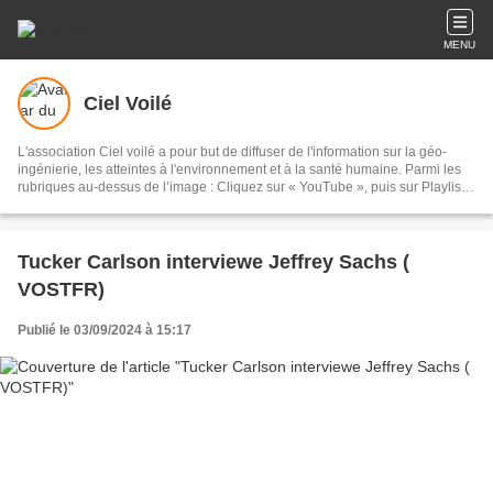
MENU
Ciel Voilé
L'association Ciel voilé a pour but de diffuser de l'information sur la géo-
ingénierie, les atteintes à l'environnement et à la santé humaine. Parmi les
rubriques au-dessus de l’image : Cliquez sur « YouTube », puis sur Playlists,
puis sur Géo-ingénierie : 135 vidéos Cliquez sur « Films » : documentaires
sur les chemtrails et la géo-ingénierie Cliquez sur « Articles scientifiques » :
sur la géo-ingénierie et les chemtrails Cliquez sur « Analyses » : eaux de
pluie, sable, lichens, poils de bêtes, sang, air, filaments
Tucker Carlson interviewe Jeffrey Sachs (
VOSTFR)
Publié le 03/09/2024 à 15:17