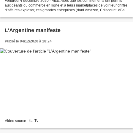
Vendredi 4 décembre 2020 - Attac Alors que les confinements ont permis
aux géants du commerce en ligne et à leurs marketplaces de voir leur chiffre
d’affaires exploser, ces grandes entreprises (dont Amazon, Cdiscount, eBay
ou encore Wish) sont accusées...
L'Argentine manifeste
Publié le 04/12/2020 à 18:24
Vidéo source : kla.Tv