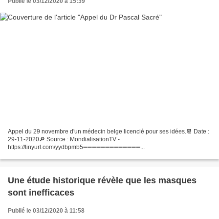
Publié le 03/12/2020 à 15:39
Appel du 29 novembre d'un médecin belge licencié pour ses idées.📆 Date :
29-11-2020🔎 Source : MondialisationTV -
https://tinyurl.com/yydbpmb5➖➖➖➖➖➖➖➖➖➖➖➖➖...
Une étude historique révèle que les masques
sont inefficaces
Publié le 03/12/2020 à 11:58