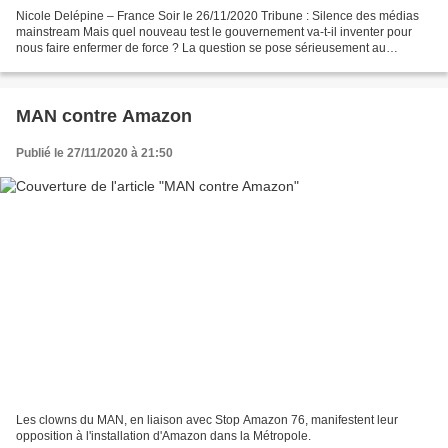
Nicole Delépine – France Soir le 26/11/2020 Tribune : Silence des médias
mainstream Mais quel nouveau test le gouvernement va-t-il inventer pour
nous faire enfermer de force ? La question se pose sérieusement au
ministère de la santé et à l’Elysée car...
MAN contre Amazon
Publié le 27/11/2020 à 21:50
Les clowns du MAN, en liaison avec Stop Amazon 76, manifestent leur
opposition à l'installation d'Amazon dans la Métropole.