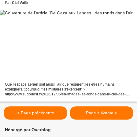
Par
Ciel Voilé
Que l'espace aérien soit aussi l'air que respirent les êtres humains
expliquerait pourquoi "les militaires s'exercent" ?
http://www.sudouest.fr/2016/12/06/en-images-les-ronds-dans-le-ciel-des-
landes-se-voyaient-aussi-de-bayonne-et-de-l-espace-3003652-3452.php...
< Page précédente
Page suivante >
Hébergé par Overblog