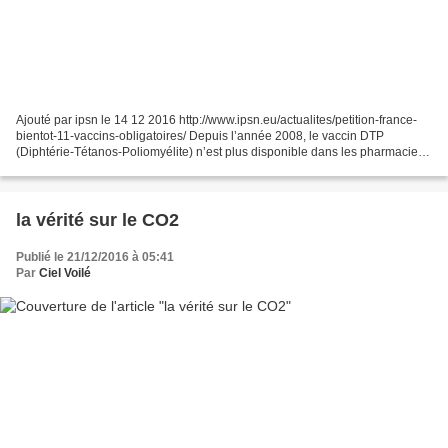
Ajouté par ipsn le 14 12 2016 http://www.ipsn.eu/actualites/petition-france-
bientot-11-vaccins-obligatoires/ Depuis l’année 2008, le vaccin DTP
(Diphtérie-Tétanos-Poliomyélite) n’est plus disponible dans les pharmacies
en France. Ce vaccin était le seul...
la vérité sur le CO2
Publié le 21/12/2016 à 05:41
Par
Ciel Voilé