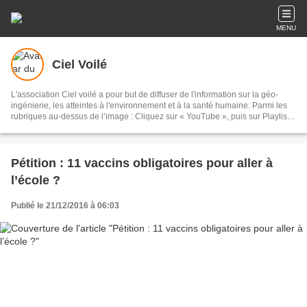
MENU
Ciel Voilé
L'association Ciel voilé a pour but de diffuser de l'information sur la géo-
ingénierie, les atteintes à l'environnement et à la santé humaine. Parmi les
rubriques au-dessus de l’image : Cliquez sur « YouTube », puis sur Playlists,
puis sur Géo-ingénierie : 135 vidéos Cliquez sur « Films » : documentaires
sur les chemtrails et la géo-ingénierie Cliquez sur « Articles scientifiques » :
sur la géo-ingénierie et les chemtrails Cliquez sur « Analyses » : eaux de
pluie, sable, lichens, poils de bêtes, sang, air, filaments
Pétition : 11 vaccins obligatoires pour aller à
l’école ?
Publié le 21/12/2016 à 06:03