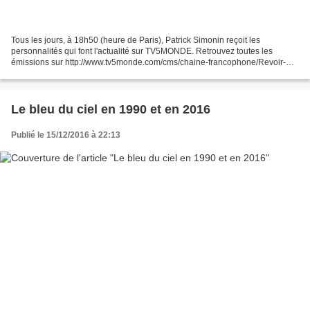
Tous les jours, à 18h50 (heure de Paris), Patrick Simonin reçoit les
personnalités qui font l'actualité sur TV5MONDE. Retrouvez toutes les
émissions sur http://www.tv5monde.com/cms/chaine-francophone/Revoir-
nos-emissions/L-invite/p-9990-Accueil.htm L'Invité...
Le bleu du ciel en 1990 et en 2016
Publié le 15/12/2016 à 22:13