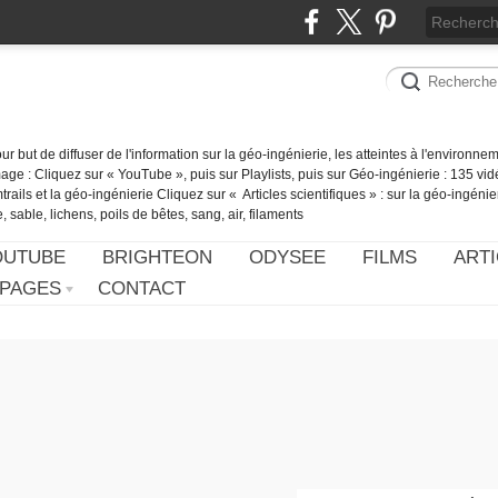
our but de diffuser de l'information sur la géo-ingénierie, les atteintes à l'environn
ge : Cliquez sur « YouTube », puis sur Playlists, puis sur Géo-ingénierie : 135 vid
ails et la géo-ingénierie Cliquez sur « Articles scientifiques » : sur la géo-ingénie
 sable, lichens, poils de bêtes, sang, air, filaments
OUTUBE
BRIGHTEON
ODYSEE
FILMS
ARTI
PAGES
CONTACT