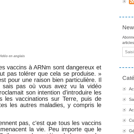
News
Abonne
article
Email
Vidéo en anglais
 les vaccins à ARNm sont dangereux et
ut pas tolérer que cela se produise. »
Caté
'est pour une raison bien particulière. Il
 sais pas où vous avez vu la vidéo
Ac
oclamait son intention d'introduire les
 les vaccinations sur Terre, puis de
Sa
tes les autres maladies, y compris le
Ac
Co
nnent pas, c'est que tous les vaccins
enacent la vie. Peu importe que le
Gé