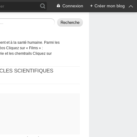
Connexion
+
Créer mon blog
ement et à la santé humaine. Parmi les
éos Cliquez sur « Films » :
rie et les chemtrails Cliquez sur
CLES SCIENTIFIQUES