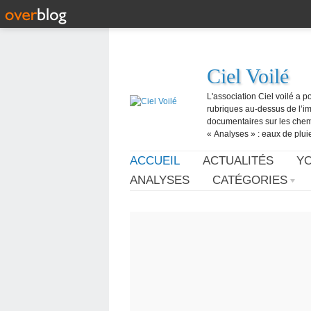
Ciel Voilé
L'association Ciel voilé a p
rubriques au-dessus de l’ima
documentaires sur les chemtr
« Analyses » : eaux de pluie,
ACCUEIL
ACTUALITÉS
Y
ANALYSES
CATÉGORIES