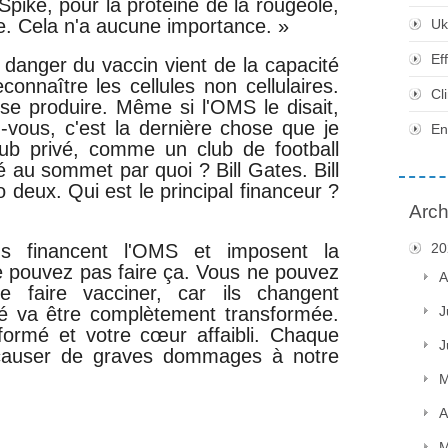
Spike, pour la protéine de la rougeole,
pe. Cela n'a aucune importance. »
Uk
Ef
 danger du vaccin vient de la capacité
onnaître les cellules non cellulaires.
Cl
se produire. Même si l'OMS le disait,
z-vous, c'est la dernière chose que je
En
lub privé, comme un club de football
é au sommet par quoi ? Bill Gates. Bill
deux. Qui est le principal financeur ?
Arch
ds financent l'OMS et imposent la
20
 pouvez pas faire ça. Vous ne pouvez
A
e faire vacciner, car ils changent
ité va être complètement transformée.
J
formé et votre cœur affaibli. Chaque
J
causer de graves dommages à notre
M
A
M