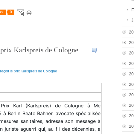
F
st
0
J
20
20
 prix Karlspreis de Cologne
…
20
20
20
20
20
Prix Karl (Karlspreis) de Cologne à Me
20
à Berlin Beate Bahner, avocate spécialisée
20
 mesures sanitaires, adresse son message à
20
n juriste aguerri qui, au fil des décennies, a