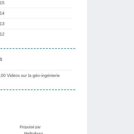
15
14
13
12
s
100 Vidéos sur la géo-ingénierie
Propulsé par
HelloAsso