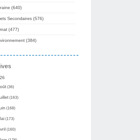
raine
(640)
fets Secondaires
(576)
imat
(477)
vironnement
(384)
ives
26
oût
(36)
uillet
(163)
uin
(168)
ai
(173)
vril
(160)
ars