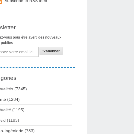
Subscribe to RSS feed
letter
z-vous pour être averti des nouveaux
s publiés.
gories
tualités
(7345)
nté
(1284)
tualité
(1195)
vid
(1193)
o-Ingénierie
(733)