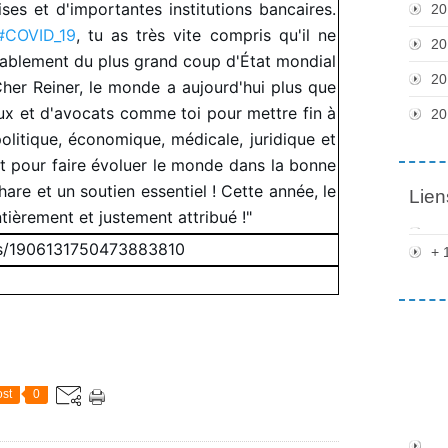
ses et d'importantes institutions bancaires.
20
#COVID_19
, tu as très vite compris qu'il ne
20
bablement du plus grand coup d'État mondial
20
her Reiner, le monde a aujourd'hui plus que
x et d'avocats comme toi pour mettre fin à
20
litique, économique, médicale, juridique et
t pour faire évoluer le monde dans la bonne
hare et un soutien essentiel ! Cette année, le
Lien
tièrement et justement attribué !"
tus/1906131750473883810
+ 
st
0