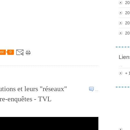
20
20
20
20
st
0
Lien
+ 
utions et leurs "réseaux"
…
tre-enquêtes - TVL