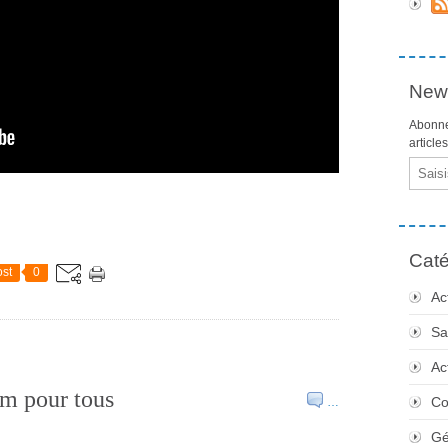
News
Abonne
article
Email
Caté
st
0
Ac
Sa
Ac
m pour tous
Co
…
Gé