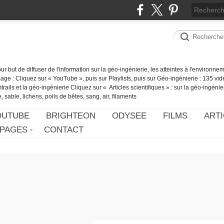
our but de diffuser de l'information sur la géo-ingénierie, les atteintes à l'environn
ge : Cliquez sur « YouTube », puis sur Playlists, puis sur Géo-ingénierie : 135 vid
ails et la géo-ingénierie Cliquez sur « Articles scientifiques » : sur la géo-ingénie
 sable, lichens, poils de bêtes, sang, air, filaments
OUTUBE
BRIGHTEON
ODYSEE
FILMS
ARTI
PAGES
CONTACT