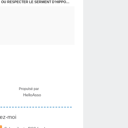
 : L'HISTOIRE DE CEUX QUI SONT RESTÉS
USA - DR KORY : LA LICENCE DE SOIGNER OU RESPECTER LE SERMENT D'HIPPOCRATE CONTRE VENTS ET MARÉES
Propulsé par
HelloAsso
ez-moi