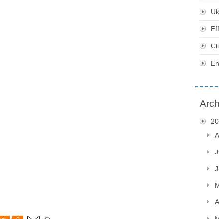
Uk
Ef
Cl
En
Arch
20
A
J
J
M
A
M