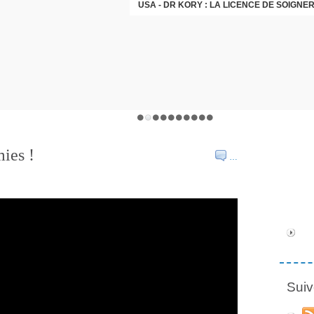
INCENDIES EN GIRONDE
ies !
…
Suiv