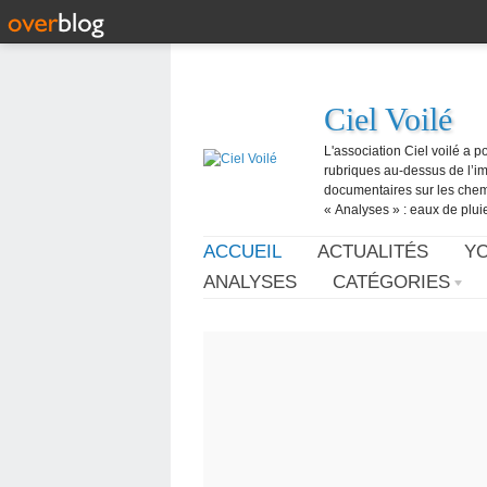
Ciel Voilé
L'association Ciel voilé a p
rubriques au-dessus de l’ima
documentaires sur les chemtr
« Analyses » : eaux de pluie,
ACCUEIL
ACTUALITÉS
Y
ANALYSES
CATÉGORIES