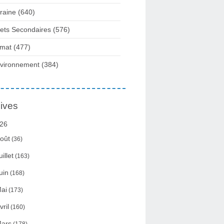
raine
(640)
fets Secondaires
(576)
imat
(477)
vironnement
(384)
ives
26
oût
(36)
uillet
(163)
uin
(168)
ai
(173)
vril
(160)
ars