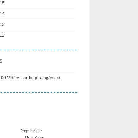
15
14
13
12
s
100 Vidéos sur la géo-ingénierie
Propulsé par
HelloAsso