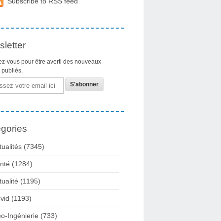
Subscribe to RSS feed
letter
z-vous pour être averti des nouveaux
s publiés.
gories
tualités
(7345)
nté
(1284)
tualité
(1195)
vid
(1193)
o-Ingénierie
(733)