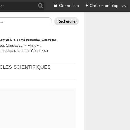
Connexion
+
Créer mon blog
ement et à la santé humaine. Parmi les
éos Cliquez sur « Films » :
rie et les chemtrails Cliquez sur
CLES SCIENTIFIQUES