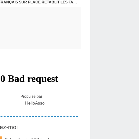
SPOKANE : UN INCENDIE SI PEU NATUREL
CRISE MIGRATOIRE À CEUTA : UN JEUNE FRANÇAIS SUR PLACE RÉTABLIT LES FAITS ! - RAPHAËL AYMA
Propulsé par
HelloAsso
ez-moi