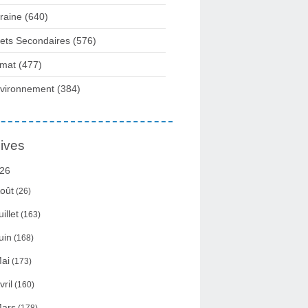
raine
(640)
fets Secondaires
(576)
imat
(477)
vironnement
(384)
ives
26
oût
(26)
uillet
(163)
uin
(168)
ai
(173)
vril
(160)
ars