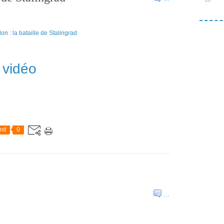
vidéo
st
0
…