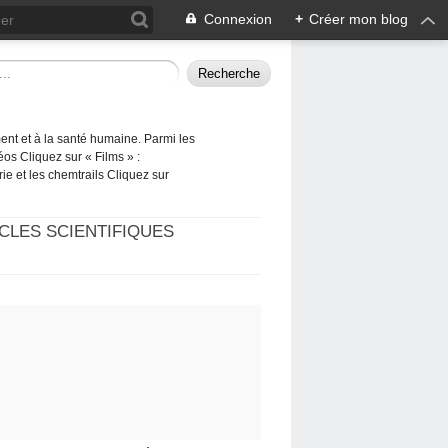
Connexion
+
Créer mon blog
ement et à la santé humaine. Parmi les
éos Cliquez sur « Films » :
rie et les chemtrails Cliquez sur
CLES SCIENTIFIQUES