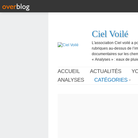
Ciel Voilé
L'association Ciel voilé a p
rubriques au-dessus de l’ima
documentaires sur les chemtr
« Analyses » : eaux de pluie,
ACCUEIL
ACTUALITÉS
Y
ANALYSES
CATÉGORIES