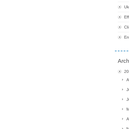
Uk
Ef
Cl
En
Arch
20
A
J
J
M
A
M