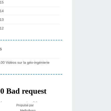
15
14
13
12
s
100 Vidéos sur la géo-ingénierie
Propulsé par
HelloAsso