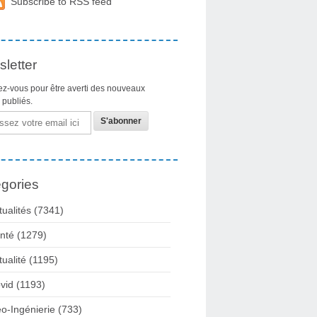
Subscribe to RSS feed
letter
z-vous pour être averti des nouveaux
s publiés.
gories
tualités
(7341)
nté
(1279)
tualité
(1195)
vid
(1193)
o-Ingénierie
(733)