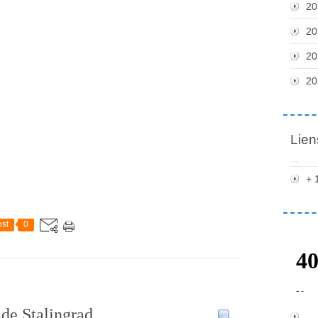
20
20
20
20
Lien
+ 
st
0
 de Stalingrad
…