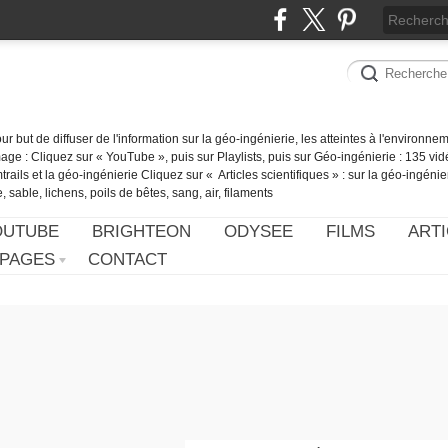
our but de diffuser de l'information sur la géo-ingénierie, les atteintes à l'environn
ge : Cliquez sur « YouTube », puis sur Playlists, puis sur Géo-ingénierie : 135 vid
ails et la géo-ingénierie Cliquez sur « Articles scientifiques » : sur la géo-ingénie
 sable, lichens, poils de bêtes, sang, air, filaments
OUTUBE
BRIGHTEON
ODYSEE
FILMS
ARTI
PAGES
CONTACT