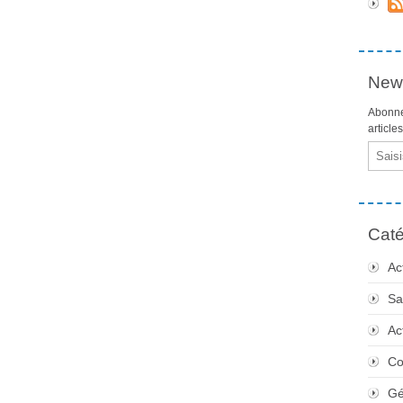
News
Abonne
article
Email
Caté
Ac
Sa
Ac
Co
Gé