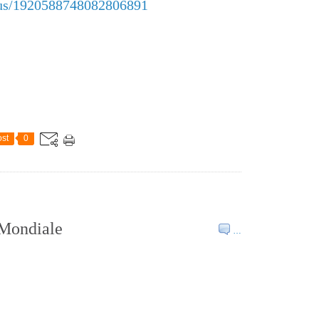
atus/1920588748082806891
st
0
 Mondiale
…