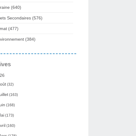
raine
(640)
fets Secondaires
(576)
imat
(477)
vironnement
(384)
ives
26
oût
(32)
uillet
(163)
uin
(168)
ai
(173)
vril
(160)
ars