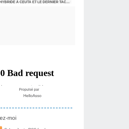
IES HISTORIQUES : LA PISTE ÉTRANGÈRE
Propulsé par
HelloAsso
ez-moi