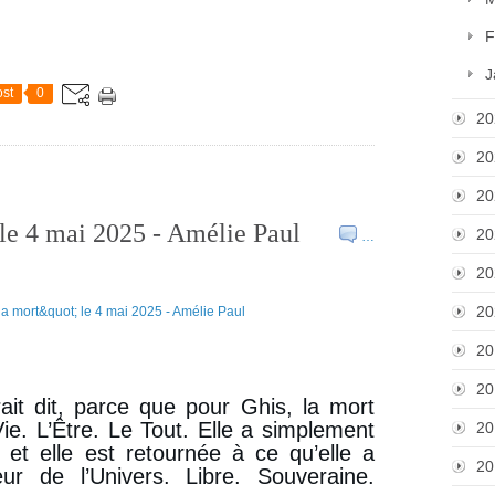
F
J
st
0
20
20
20
 le 4 mai 2025 - Amélie Paul
20
…
20
20
20
20
ait dit, parce que pour Ghis, la mort
Vie. L’Être. Le Tout. Elle a simplement
20
e et elle est retournée à ce qu’elle a
20
teur de l’Univers. Libre. Souveraine.