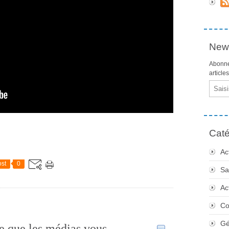
News
Abonne
article
Email
Caté
Ac
st
0
Sa
Ac
Co
Gé
e que les médias vous