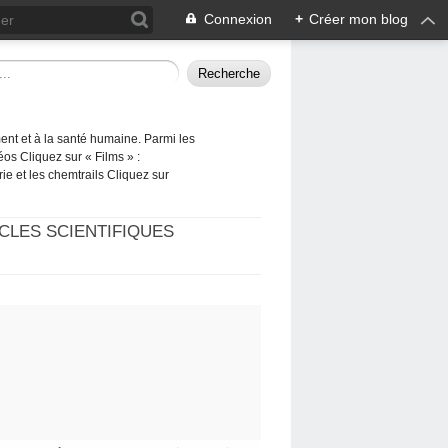
Connexion
+
Créer mon blog
ement et à la santé humaine. Parmi les
éos Cliquez sur « Films » :
rie et les chemtrails Cliquez sur
CLES SCIENTIFIQUES