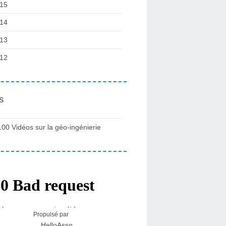
15
14
13
12
s
100 Vidéos sur la géo-ingénierie
Propulsé par
HelloAsso