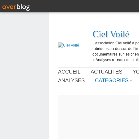
Ciel Voilé
L'association Ciel voilé a p
rubriques au-dessus de l’ima
documentaires sur les chemtr
« Analyses » : eaux de pluie,
ACCUEIL
ACTUALITÉS
Y
ANALYSES
CATÉGORIES