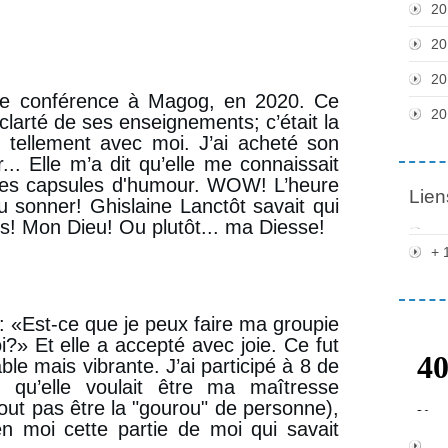
20
20
20
’une conférence à Magog, en 2020. Ce
20
a clarté de ses enseignements; c’était la
t tellement avec moi. J’ai acheté son
ler... Elle m’a dit qu’elle me connaissait
 mes capsules d'humour. WOW! L’heure
Lien
u sonner! Ghislaine Lanctôt savait qui
tais! Mon Dieu! Ou plutôt... ma Diesse!
+ 
: «Est-ce que je peux faire ma groupie
?» Et elle a accepté avec joie. Ce fut
le mais vibrante. J’ai participé à 8 de
 qu’elle voulait être ma maîtresse
urtout pas être la "gourou" de personne),
 en moi cette partie de moi qui savait