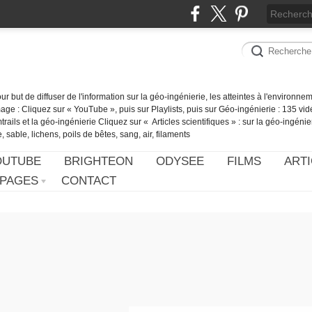
our but de diffuser de l'information sur la géo-ingénierie, les atteintes à l'environn
ge : Cliquez sur « YouTube », puis sur Playlists, puis sur Géo-ingénierie : 135 vid
ails et la géo-ingénierie Cliquez sur « Articles scientifiques » : sur la géo-ingénie
 sable, lichens, poils de bêtes, sang, air, filaments
OUTUBE
BRIGHTEON
ODYSEE
FILMS
ARTI
PAGES
CONTACT