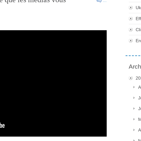
…
Uk
Ef
Cl
En
Arch
20
A
J
J
M
A
M