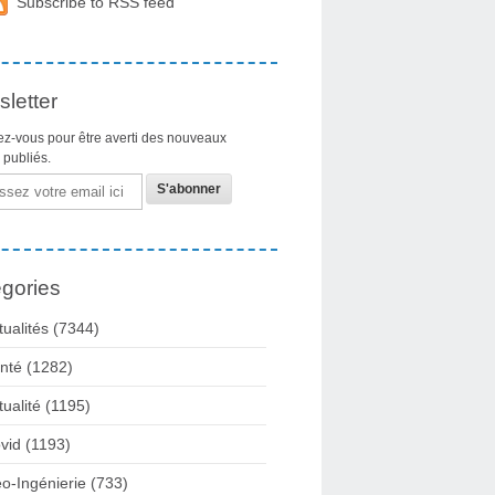
Subscribe to RSS feed
letter
z-vous pour être averti des nouveaux
s publiés.
gories
tualités
(7344)
nté
(1282)
tualité
(1195)
vid
(1193)
o-Ingénierie
(733)