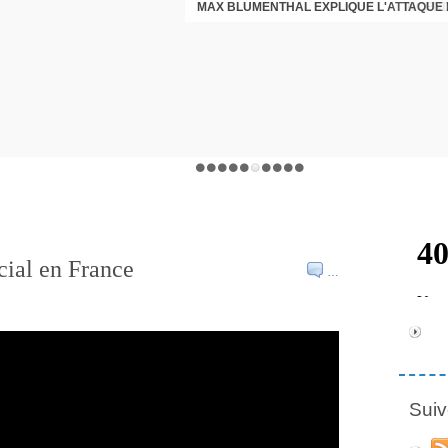
INCEND
ocial en France
…
Suiv