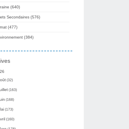
raine
(640)
fets Secondaires
(576)
imat
(477)
vironnement
(384)
ives
26
oût
(32)
uillet
(163)
uin
(168)
ai
(173)
vril
(160)
ars