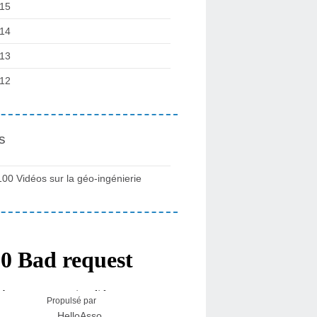
15
14
13
12
s
100 Vidéos sur la géo-ingénierie
Propulsé par
HelloAsso