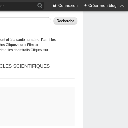
Connexion
+
Créer mon blog
ement et à la santé humaine. Parmi les
éos Cliquez sur « Films » :
rie et les chemtrails Cliquez sur
CLES SCIENTIFIQUES