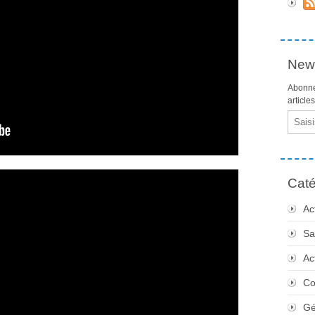
News
Abonne
article
Email
Caté
Ac
Sa
Ac
Co
Gé