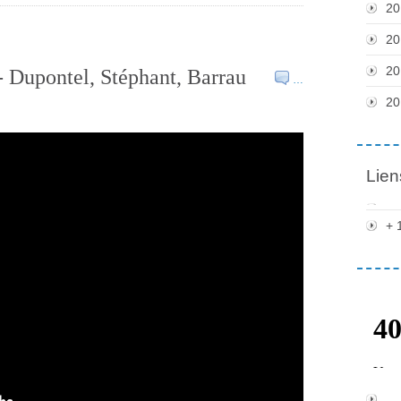
20
20
20
 Dupontel, Stéphant, Barrau
…
20
Lien
+ 