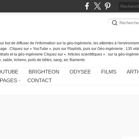
our but de diffuser de l'information sur la géo-ingénierie, les atteintes à l'environn
ge : Cliquez sur « YouTube », puis sur Playlists, puis sur Géo-ingénierie : 135 vid
ails et la géo-ingénierie Cliquez sur « Articles scientifiques » : sur la géo-ingénie
 sable, lichens, poils de bêtes, sang, air, filaments
OUTUBE
BRIGHTEON
ODYSEE
FILMS
ARTI
PAGES
CONTACT