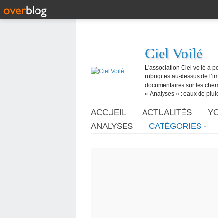
Ciel Voilé
L'association Ciel voilé a p
rubriques au-dessus de l’ima
documentaires sur les chemtr
« Analyses » : eaux de pluie,
ACCUEIL
ACTUALITÉS
Y
ANALYSES
CATÉGORIES