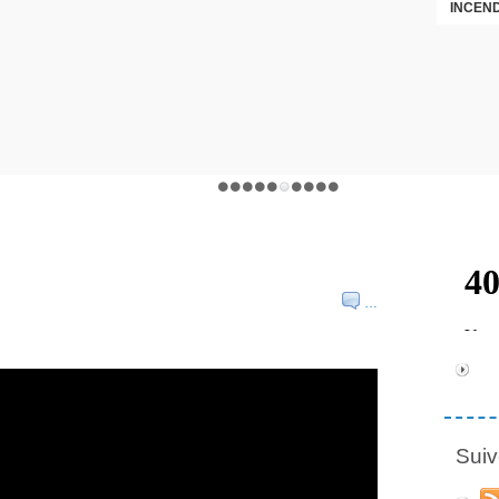
INCEND
…
Suiv