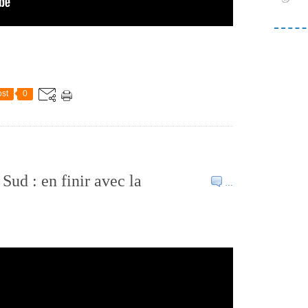
st
0
ud : en finir avec la
…