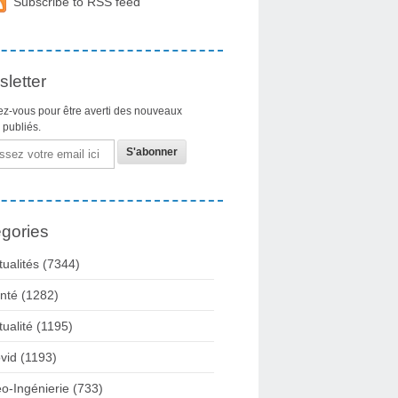
Subscribe to RSS feed
letter
z-vous pour être averti des nouveaux
s publiés.
gories
tualités
(7344)
nté
(1282)
tualité
(1195)
vid
(1193)
o-Ingénierie
(733)