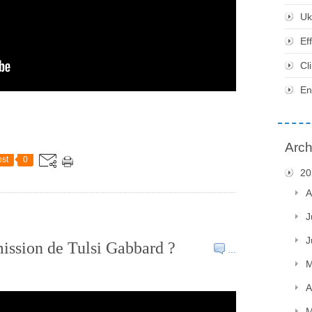
Uk
Ef
Cl
En
Arch
st
0
20
A
J
J
ission de Tulsi Gabbard ?
…
M
A
M