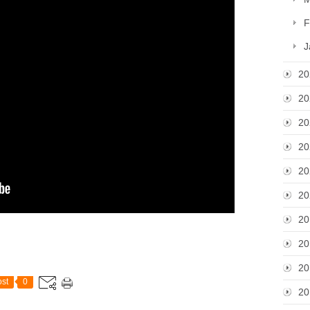
F
J
20
20
20
20
20
20
20
20
20
st
0
20