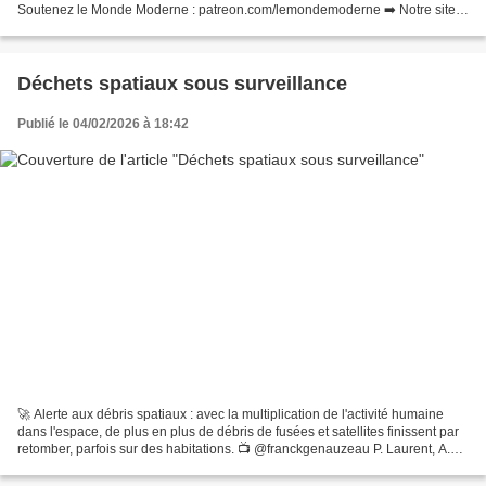
Soutenez le Monde Moderne : patreon.com/lemondemoderne ➡️ Notre site
web : lemondemoderne.media ➡️ Sur X : @leMondeModerne...
Déchets spatiaux sous surveillance
Publié le 04/02/2026 à 18:42
🚀 Alerte aux débris spatiaux : avec la multiplication de l'activité humaine
dans l'espace, de plus en plus de débris de fusées et satellites finissent par
retomber, parfois sur des habitations. 📺 @franckgenauzeau P. Laurent, A.
Filippi @keelyasull @SKourdouli...