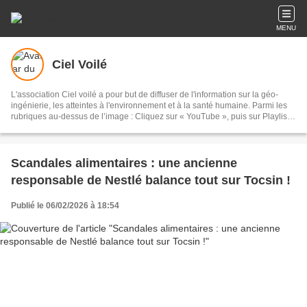
MENU
Ciel Voilé
L'association Ciel voilé a pour but de diffuser de l'information sur la géo-
ingénierie, les atteintes à l'environnement et à la santé humaine. Parmi les
rubriques au-dessus de l’image : Cliquez sur « YouTube », puis sur Playlists,
puis sur Géo-ingénierie : 135 vidéos Cliquez sur « Films » : documentaires
sur les chemtrails et la géo-ingénierie Cliquez sur « Articles scientifiques » :
sur la géo-ingénierie et les chemtrails Cliquez sur « Analyses » : eaux de
pluie, sable, lichens, poils de bêtes, sang, air, filaments
Scandales alimentaires : une ancienne
responsable de Nestlé balance tout sur Tocsin !
Publié le 06/02/2026 à 18:54