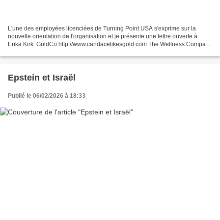
L'une des employées licenciées de Turning Point USA s'exprime sur la
nouvelle orientation de l'organisation et je présente une lettre ouverte à
Erika Kirk. GoldCo​ http://www.candacelikesgold.com The Wellness Company
http://www.twc.health/CANDACE Tax...
Epstein et Israël
Publié le 06/02/2026 à 18:33