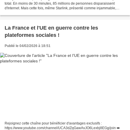
total. En moins de 30 minutes, 85 millions de personnes disparaissent
d'Internet. Mais cette fois, même Starlink, présenté comme injammable,
cesse de fonctionner. Ce que l'Iran démontre...
La France et l'UE en guerre contre les
plateformes sociales !
Publié le 04/02/2026 à 18:51
Rejoignez cette chaîne pour bénéficier d'avantages exclusifs :
https://www.youtube.com/channel/UCA3dZqGawAvJO6Lexbj8EGg/join ➡️