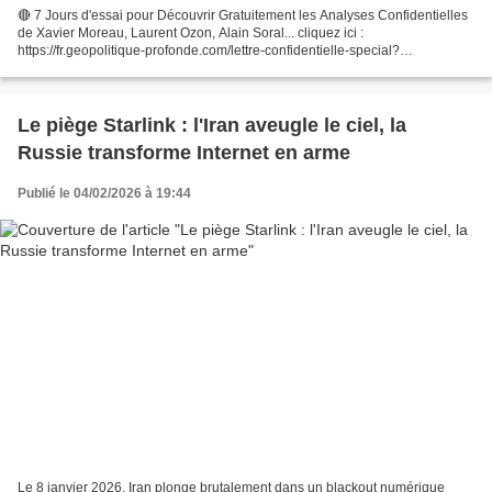
🔴 7 Jours d'essai pour Découvrir Gratuitement les Analyses Confidentielles
de Xavier Moreau, Laurent Ozon, Alain Soral... cliquez ici :
https://fr.geopolitique-profonde.com/lettre-confidentielle-special?
sa=sa0184269716c54bf13cbe93c0f53b04f9ed6ec37d et...
Le piège Starlink : l'Iran aveugle le ciel, la
Russie transforme Internet en arme
Publié le 04/02/2026 à 19:44
Le 8 janvier 2026, Iran plonge brutalement dans un blackout numérique