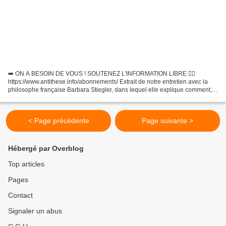
➡️ ON A BESOIN DE VOUS ! SOUTENEZ L'INFORMATION LIBRE 👉🏻
https://www.antithese.info/abonnements/ Extrait de notre entretien avec la
philosophe française Barbara Stiegler, dans lequel elle explique comment,
durant la crise Covid, tous les principes démocratiques...
< Page précédente
Page suivante >
Hébergé par Overblog
Top articles
Pages
Contact
Signaler un abus