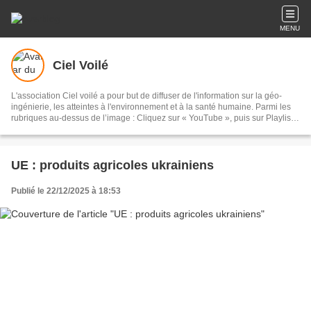
MENU
Ciel Voilé
L'association Ciel voilé a pour but de diffuser de l'information sur la géo-
ingénierie, les atteintes à l'environnement et à la santé humaine. Parmi les
rubriques au-dessus de l’image : Cliquez sur « YouTube », puis sur Playlists,
puis sur Géo-ingénierie : 135 vidéos Cliquez sur « Films » : documentaires
sur les chemtrails et la géo-ingénierie Cliquez sur « Articles scientifiques » :
sur la géo-ingénierie et les chemtrails Cliquez sur « Analyses » : eaux de
pluie, sable, lichens, poils de bêtes, sang, air, filaments
UE : produits agricoles ukrainiens
Publié le 22/12/2025 à 18:53