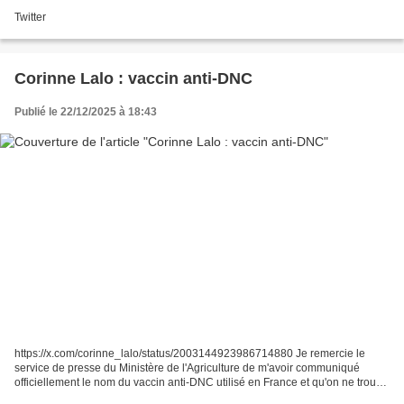
Twitter
Corinne Lalo : vaccin anti-DNC
Publié le 22/12/2025 à 18:43
https://x.com/corinne_lalo/status/2003144923986714880 Je remercie le
service de presse du Ministère de l'Agriculture de m'avoir communiqué
officiellement le nom du vaccin anti-DNC utilisé en France et qu'on ne trouve
pas sur son site. Il s'agit bien du...