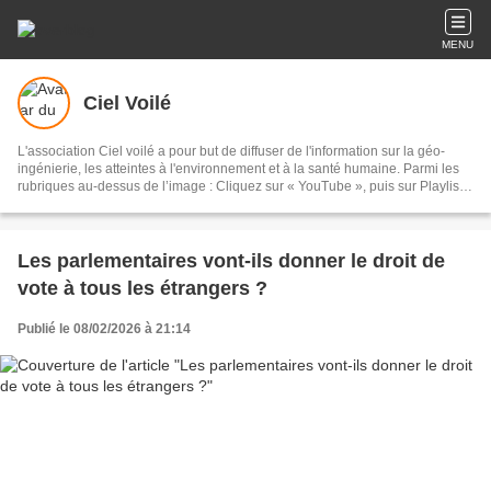
MENU
Ciel Voilé
L'association Ciel voilé a pour but de diffuser de l'information sur la géo-
ingénierie, les atteintes à l'environnement et à la santé humaine. Parmi les
rubriques au-dessus de l’image : Cliquez sur « YouTube », puis sur Playlists,
puis sur Géo-ingénierie : 135 vidéos Cliquez sur « Films » : documentaires
sur les chemtrails et la géo-ingénierie Cliquez sur « Articles scientifiques » :
sur la géo-ingénierie et les chemtrails Cliquez sur « Analyses » : eaux de
pluie, sable, lichens, poils de bêtes, sang, air, filaments
Les parlementaires vont-ils donner le droit de
vote à tous les étrangers ?
Publié le 08/02/2026 à 21:14