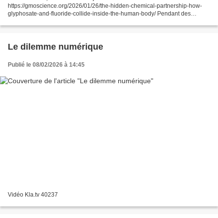
https://gmoscience.org/2026/01/26/the-hidden-chemical-partnership-how-
glyphosate-and-fluoride-collide-inside-the-human-body/ Pendant des
décennies, les Américains ont été assurés que deux des produits
chimiques...
Le dilemme numérique
Publié le 08/02/2026 à 14:45
Vidéo Kla.tv 40237