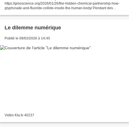
https://gmoscience.org/2026/01/26/the-hidden-chemical-partnership-how-
glyphosate-and-fluoride-collide-inside-the-human-body/ Pendant des
décennies, les Américains ont été assurés que deux des produits
chimiques...
Le dilemme numérique
Publié le 08/02/2026 à 14:45
Vidéo Kla.tv 40237