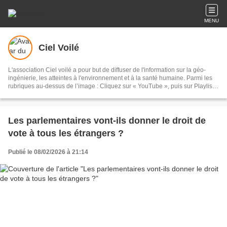
MENU
Ciel Voilé
L'association Ciel voilé a pour but de diffuser de l'information sur la géo-
ingénierie, les atteintes à l'environnement et à la santé humaine. Parmi les
rubriques au-dessus de l’image : Cliquez sur « YouTube », puis sur Playlists,
puis sur Géo-ingénierie : 135 vidéos Cliquez sur « Films » : documentaires
sur les chemtrails et la géo-ingénierie Cliquez sur « Articles scientifiques » :
sur la géo-ingénierie et les chemtrails Cliquez sur « Analyses » : eaux de
pluie, sable, lichens, poils de bêtes, sang, air, filaments
Les parlementaires vont-ils donner le droit de
vote à tous les étrangers ?
Publié le 08/02/2026 à 21:14