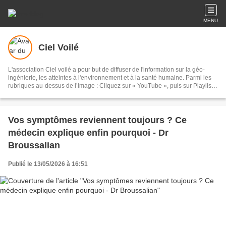
MENU
Ciel Voilé
L'association Ciel voilé a pour but de diffuser de l'information sur la géo-
ingénierie, les atteintes à l'environnement et à la santé humaine. Parmi les
rubriques au-dessus de l’image : Cliquez sur « YouTube », puis sur Playlists,
puis sur Géo-ingénierie : 135 vidéos Cliquez sur « Films » : documentaires
sur les chemtrails et la géo-ingénierie Cliquez sur « Articles scientifiques » :
sur la géo-ingénierie et les chemtrails Cliquez sur « Analyses » : eaux de
pluie, sable, lichens, poils de bêtes, sang, air, filaments
Vos symptômes reviennent toujours ? Ce
médecin explique enfin pourquoi - Dr
Broussalian
Publié le 13/05/2026 à 16:51