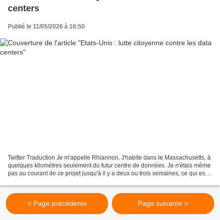
centers
Publié le 11/05/2026 à 16:50
Twitter Traduction Je m'appelle Rhiannon. J'habite dans le Massachusetts, à
quelques kilomètres seulement du futur centre de données. Je n'étais même
pas au courant de ce projet jusqu'à il y a deux ou trois semaines, ce qui est
étonnant car je suis très...
< Page précédente
Page suivante >