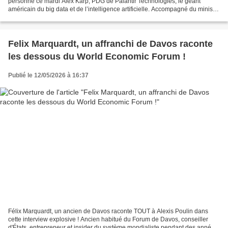
personne ce mardi Alex Karp, PDG de Palantir Technologies, le géant
américain du big data et de l’intelligence artificielle. Accompagné du ministre
de la Défense et de la Transformation...
Felix Marquardt, un affranchi de Davos raconte
les dessous du World Economic Forum !
Publié le 12/05/2026 à 16:37
Félix Marquardt, un ancien de Davos raconte TOUT à Alexis Poulin dans
cette interview explosive ! Ancien habitué du Forum de Davos, conseiller
d'États, entrepreneur et insider du système mondialiste pendant des années,