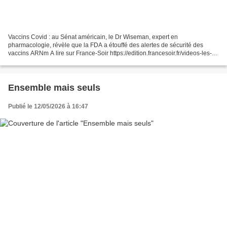
Vaccins Covid : au Sénat américain, le Dr Wiseman, expert en
pharmacologie, révèle que la FDA a étouffé des alertes de sécurité des
vaccins ARNm A lire sur France-Soir https://edition.francesoir.fr/videos-les-
debriefings/vaccins-covid-au-senat-americain-david-wiseman-expert-en-
pharmacologie...
Ensemble mais seuls
Publié le 12/05/2026 à 16:47