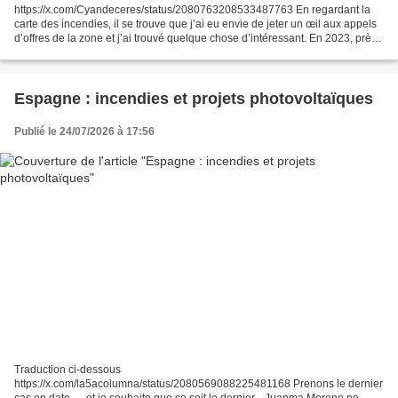
https://x.com/Cyandeceres/status/2080763208533487763 En regardant la
carte des incendies, il se trouve que j’ai eu envie de jeter un œil aux appels
d’offres de la zone et j’ai trouvé quelque chose d’intéressant. En 2023, près
de cette zone, on a proposé...
Espagne : incendies et projets photovoltaïques
Publié le 24/07/2026 à 17:56
Traduction ci-dessous
https://x.com/la5acolumna/status/2080569088225481168 Prenons le dernier
cas en date — et je souhaite que ce soit le dernier... Juanma Moreno ne