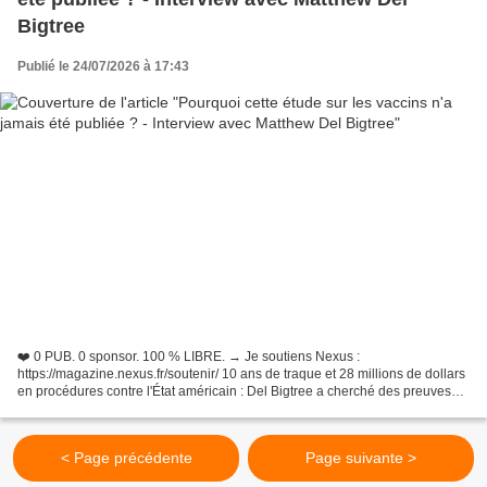
Bigtree
Publié le 24/07/2026 à 17:43
❤️ 0 PUB. 0 sponsor. 100 % LIBRE. → Je soutiens Nexus :
https://magazine.nexus.fr/soutenir/ 10 ans de traque et 28 millions de dollars
en procédures contre l'État américain : Del Bigtree a cherché des preuves
scientifiques là où personne n'ose regarder. Vous...
< Page précédente
Page suivante >