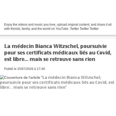
Enjoy the videos and music you love, upload original content, and share it all
with friends, family, and the world on YouTube. Twitter Twitter Twitter
𝕃𝕒 𝕞𝕖́𝕕𝕖𝕔𝕚𝕟 𝔹𝕚𝕒𝕟𝕔𝕒 𝕎𝕚𝕥𝕫𝕤𝕔𝕙𝕖𝕝, 𝕡𝕠𝕦𝕣𝕤𝕦𝕚𝕧𝕚𝕖
𝕡𝕠𝕦𝕣 𝕤𝕖𝕤 𝕔𝕖𝕣𝕥𝕚𝕗𝕚𝕔𝕒𝕥𝕤 𝕞𝕖́𝕕𝕚𝕔𝕒𝕦𝕩 𝕝𝕚𝕖́𝕤 𝕒𝕦 ℂ𝕠𝕧𝕚𝕕,
𝕖𝕤𝕥 𝕝𝕚𝕓𝕣𝕖... 𝕞𝕒𝕚𝕤 𝕤𝕖 𝕣𝕖𝕥𝕣𝕠𝕦𝕧𝕖 𝕤𝕒𝕟𝕤 𝕣𝕚𝕖𝕟
Publié le 25/07/2026 à 17:40