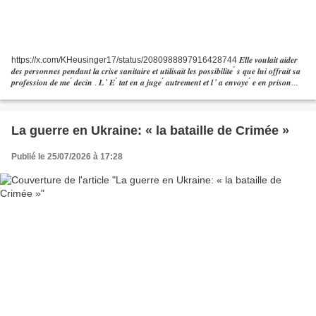
https://x.com/KHeusinger17/status/2080988897916428744 𝑬𝒍𝒍𝒆 𝒗𝒐𝒖𝒍𝒂𝒊𝒕 𝒂𝒊𝒅𝒆𝒓
𝒅𝒆𝒔 𝒑𝒆𝒓𝒔𝒐𝒏𝒏𝒆𝒔 𝒑𝒆𝒏𝒅𝒂𝒏𝒕 𝒍𝒂 𝒄𝒓𝒊𝒔𝒆 𝒔𝒂𝒏𝒊𝒕𝒂𝒊𝒓𝒆 𝒆𝒕 𝒖𝒕𝒊𝒍𝒊𝒔𝒂𝒊𝒕 𝒍𝒆𝒔 𝒑𝒐𝒔𝒔𝒊𝒃𝒊𝒍𝒊𝒕𝒆 ́ 𝒔 𝒒𝒖𝒆 𝒍𝒖𝒊 𝒐𝒇𝒇𝒓𝒂𝒊𝒕 𝒔𝒂
𝒑𝒓𝒐𝒇𝒆𝒔𝒔𝒊𝒐𝒏 𝒅𝒆 𝒎𝒆 ́ 𝒅𝒆𝒄𝒊𝒏 . 𝑳 ' 𝑬 ́ 𝒕𝒂𝒕 𝒆𝒏 𝒂 𝒋𝒖𝒈𝒆 ́ 𝒂𝒖𝒕𝒓𝒆𝒎𝒆𝒏𝒕 𝒆𝒕 𝒍 ' 𝒂 𝒆𝒏𝒗𝒐𝒚𝒆 ́ 𝒆 𝒆𝒏 𝒑𝒓𝒊𝒔𝒐𝒏...
La guerre en Ukraine: « la bataille de Crimée »
Publié le 25/07/2026 à 17:28