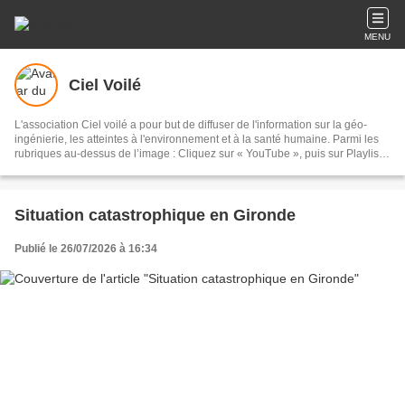
MENU
Ciel Voilé
L'association Ciel voilé a pour but de diffuser de l'information sur la géo-
ingénierie, les atteintes à l'environnement et à la santé humaine. Parmi les
rubriques au-dessus de l’image : Cliquez sur « YouTube », puis sur Playlists,
puis sur Géo-ingénierie : 135 vidéos Cliquez sur « Films » : documentaires
sur les chemtrails et la géo-ingénierie Cliquez sur « Articles scientifiques » :
sur la géo-ingénierie et les chemtrails Cliquez sur « Analyses » : eaux de
pluie, sable, lichens, poils de bêtes, sang, air, filaments
Situation catastrophique en Gironde
Publié le 26/07/2026 à 16:34