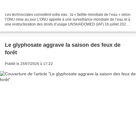
Les technocrates convoitent votre eau : la « faillite mondiale de l’eau » selon
l’ONU mise au jour L’ONU appelle à une surveillance mondiale de l’eau et à
une restructuration des droits d’usage UNSHADOWED (IAF) 16 juillet 2026
https://unshadowed.substack.com/p/the-technocrats-want-your-water-uns...
Le glyphosate aggrave la saison des feux de
forêt
Publié le 25/07/2026 à 17:22